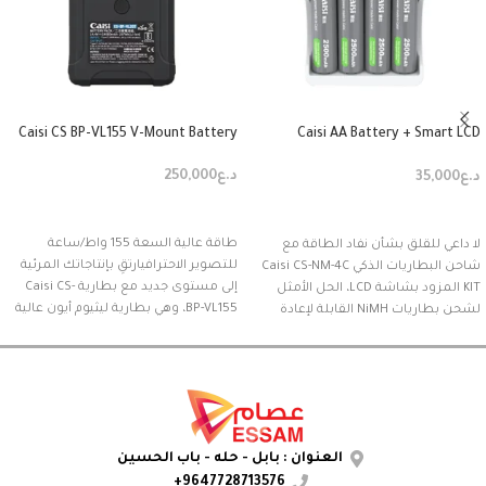
Caisi CS BP-VL155 V-Mount Battery
Caisi AA Battery + Smart LCD
Charger Kit
د.ع
250,000
د.ع
35,000
إضافة إلى السلة
إضافة إلى السلة
طاقة عالية السعة 155 واط/ساعة
لا داعي للقلق بشأن نفاد الطاقة مع
للتصوير الاحترافيارتقِ بإنتاجاتك المرئية
شاحن البطاريات الذكي Caisi CS-NM-4C
إلى مستوى جديد مع بطارية Caisi CS-
KIT المزود بشاشة LCD، الحل الأمثل
BP-VL155، وهي بطارية ليثيوم أيون عالية
لشحن بطاريات NiMH القابلة لإعادة
الأداء من نوع V-Mount، مصممة
الشحن من نوع AA بسرعة وكفاءة. سواء
خصيصًا لصناع الأفلام المحترفين، وفرق
كنت تشحن معدات الكاميرا، أو أجهزة
البث، ومنشئي محتوى الفيديو عبر
التحكم بالألعاب، أو المصابيح اليدوية، أو
الأجهزة المحمولة. بسعة هائلة تبلغ
الأجهزة المنزلية، يوفر هذا الشاحن شحنًا
10500 مللي أمبير/155 واط، توفر هذه
فعالًا وموثوقًا مع ميزات أمان مدمجة
البطارية طاقة تدوم طويلًا لتشغيل
وتعدد استخدامات.
العنوان : بابل - حله - باب الحسين
كاميراتك، وشاشاتك، وإضاءة LED،
9647728713576+
وأنظمة الاتصال اللاسلكي، حتى في أكثر