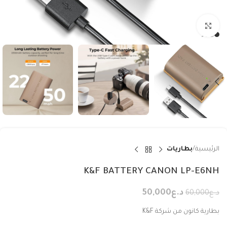
Click to enlarge
الرئيسية
بطاريات
K&F BATTERY CANON LP-E6NH
د.ع
50,000
د.ع
60,000
بطارية كانون من شركة K&F