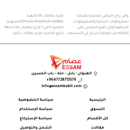
إضافة إلى السلة
إضافة إلى السلة
واقي رياح احترافي مصمم خصيصًا
قارئ بطاقات SD لأجهزة
لميكروفونات البندقية والميكروفونات
iPhone/iPad/Android/Mac/الكمبيوتر/
الاتجاهية يُقلل الفرو الصناعي عالي
الكاميرا، 4 في 1 قارئ بطاقات Micro SD
الكثافة من ضوضاء الرياح في التسجيلات
لتتبع الكاميرا، قارئ بطاقات ذاكرة
الخارجية
محمول ومحول بطاقة SD متوافق مع
بطاقات SD وMicro SD/T
العنوان : بابل - حله - باب الحسين
9647728713576+
info@essambabil.com
الرئيسية
سياسة الخصوصية
التسوق
سياسة الإستخدام
كل الأقسام
سياسة الإسترجاع
مقالات
الشحن والتوصيل