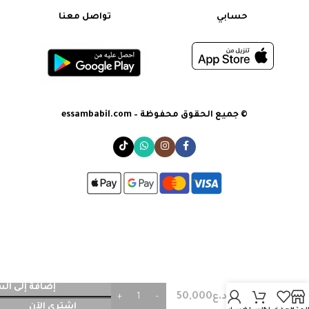
حسابي
تواصل معنا
© جميع الحقوق محفوظة – essambabil.com
top
إضافة إلى ال
د.ع
50,000
handle
اشتري الآن