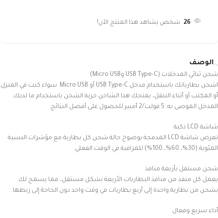
26
شخص يشاهد هذا المنتج الآن!
الوصف
شحن ثنائي المدخلات (USB Type-C وMicro USB)
اشحن بطارياتك باستخدام مدخل USB Type-C أو Micro USB. سواء كنت في المنزل
أو المكتب أو أثناء التنقل، يمنحك هذا الشاحن حرية الشحن باستخدام ما لديك.
المدخل الموصى به: 5 فولت/2 أمبير للحصول على أفضل النتائج.
شاشة LCD ذكية
تعرض شاشة LCD المدمجة بوضوح حالة شحن كل بطارية مع مؤشرات النسبة
المئوية (30%، 60%، 100%) للمراقبة في الوقت الفعلي.
شحن مستقل بأربعة منافذ
يعمل كل منفذ من منافذ البطاريات الأربعة بشكل مستقل، مما يسمح لك
بشحن من بطارية واحدة إلى أربع بطاريات في وقت واحد دون الحاجة إلى ربطها.
أداء سريع وفعال