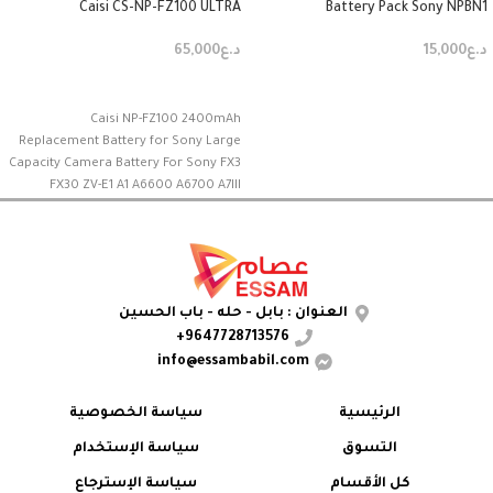
Caisi CS-NP-FZ100 ULTRA
Battery Pack Sony NPBN1
د.ع
15,000
د.ع
65,000
إضافة إلى السلة
إضافة إلى السلة
Caisi NP-FZ100 2400mAh
Replacement Battery for Sony Large
Capacity Camera Battery For Sony FX3
FX30 ZV-E1 A1 A6600 A6700 A7III
A7ivيمكن شحنها عن طريق منفذ تايب
سي
العنوان : بابل - حله - باب الحسين
9647728713576+
info@essambabil.com
الرئيسية
سياسة الخصوصية
التسوق
سياسة الإستخدام
كل الأقسام
سياسة الإسترجاع