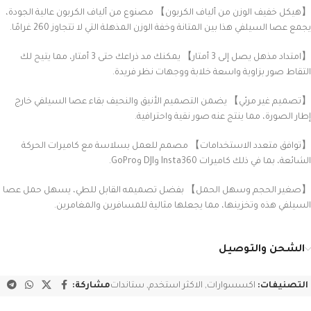
【هيكل خفيف الوزن من ألياف الكربون】 مصنوع من ألياف الكربون عالية الجودة،
يجمع عصا السيلفي هذا بين المتانة وخفة الوزن المذهلة التي لا تتجاوز 260 غرامًا.
【امتداد مذهل يصل إلى 3 أمتار】 يمكنك مد ذراعك حتى 3 أمتار، مما يتيح لك
التقاط صور بزاوية واسعة خلابة ووجهات نظر فريدة.
【تصميم غير مرئي】 يضمن التصميم الأنيق والنحيف بقاء عصا السيلفي خارج
إطار الصورة، مما ينتج عنه صور نقية واحترافية.
【توافق متعدد الاستخدامات】 مصمم للعمل بسلاسة مع كاميرات الحركة
الشائعة، بما في ذلك كاميرات Insta360 وDJI وGoPro.
【صغير الحجم وسهل الحمل】 بفضل تصميمه القابل للطي، يسهل حمل عصا
السيلفي هذه وتخزينها، مما يجعلها مثالية للمسافرين والمغامرين.
الشحن والتوصيل
التصنيفات:
اكسسوارات
,
الاكثر استخدم
,
ستاندات
مشاركة: