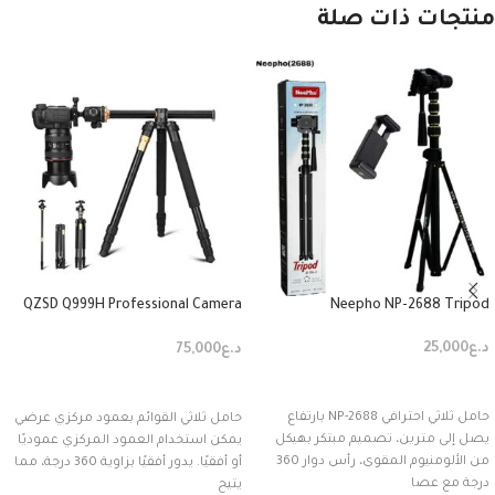
منتجات ذات صلة
QZSD Q999H Professional Camera
Neepho NP-2688 Tripod
Tripods
د.ع
25,000
د.ع
75,000
إضافة إلى السلة
إضافة إلى السلة
حامل ثلاثي احترافي NP-2688 بارتفاع
حامل ثلاثي القوائم بعمود مركزي عرضي
يصل إلى مترين، تصميم مبتكر بهيكل
يمكن استخدام العمود المركزي عموديًا
من الألومنيوم المقوى، رأس دوار 360
أو أفقيًا. يدور أفقيًا بزاوية 360 درجة، مما
درجة مع عصا
يتيح