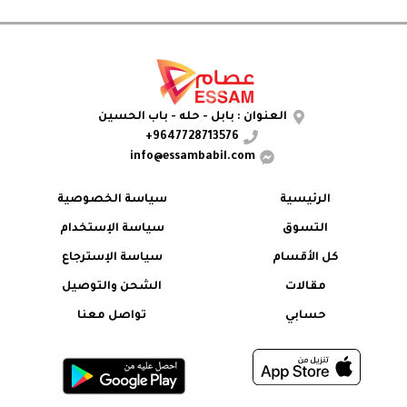
العنوان : بابل - حله - باب الحسين
9647728713576+
info@essambabil.com
الرئيسية
سياسة الخصوصية
التسوق
سياسة الإستخدام
كل الأقسام
سياسة الإسترجاع
مقالات
الشحن والتوصيل
حسابي
تواصل معنا