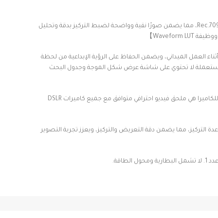
【استمتع بصورة أكثر وضوحًا وتفصيلًا】 شاشة عرض الكاميرا الميدانية FEELWORLD FW568 مقاس 6 بوصات بدقة Full HD 1920×1080، ومعايرة ألوان Rec.709، مما يضمن صورًا نقية وواضحة لضبط التركيز بدقة وتحليل
بمعاينة فورية لمشاهد التصوير أثناء العمل الميداني، ويضمن الحفاظ على الرؤية الإبداعية من لحظة
بدقة أكبر. [النسخة المستعملة لا تحتوي على شاشة عرض شكل الموجة وجدول البحث
[مدخل/مخرج HDMI بدقة 4K] يدعم تنسيق 4K: 4K UHD 3840×2160 بكسل (30/29.97/25/24/23.98 هرتز)، 4096×2160 بكسل (24 هرتز). شاشة FW568 للكاميرا هي ملحق فيديو احترافي متوافق مع جميع كاميرات DSLR
التركيز، مما يضمن دقة التعريض والتركيز، ويعزز تجربة التصوير