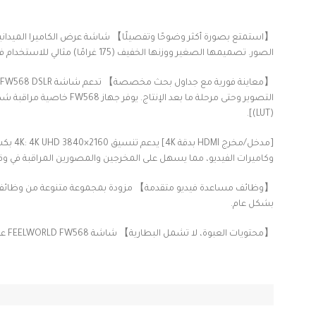
الصور. تصميمها الصغير ووزنها الخفيف (175 غرامًا) مثالي للاستخدام في مواقع التصوير والميدان. 【الإصدارات المستعملة 5.5 بوصة بدون منفذ Type-C ووظيفة Waveform LUT】
التصوير وحتى مرحلة ما 
(LUT)].
وكاميرات الفيديو، مما يسهل على المخرجين والمصورين المراقبة في وق
【وظائف مساعدة فيديو متقدمة】 مزودة بمجموعة متنوعة من وظائف مساعدة
بشكل عام.
【محتويات العبوة، لا تشمل البطارية】 شاشة FEELWORLD FW568 عدد 1، كابل Micro HDMI عدد 1، واقي شمس عدد 1، ذراع إمالة عدد 1، دليل المستخدم عدد 1. لا تشمل البطارية ومحول الطاقة.