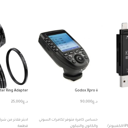
lter Ring Adapter
Godox Xpro ii
د.ع
90,000
د.ع
25,000
إضافة إلى السلة
إضافة إلى السل
حساس كامرة متوفر لكامرات السوني
iPhone/iPad/Android/Mac/الكمبيوتر/
والكانون والنيكون
قطعة