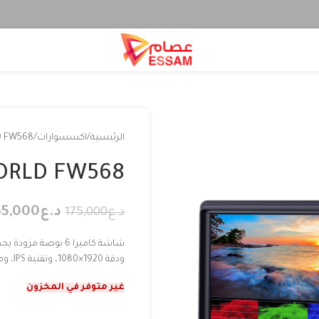
الرئيسية
اكسسوارات
D FW568
ORLD FW568
د.ع
65,000
د.ع
175,000
شاشة كاميرا 6 بوصة 
ودقة 1920×1080، وتقنية IPS، ومنفذ HDMI بدقة 4K، وملحقات فيديو احترافية
غير متوفر في المخزون