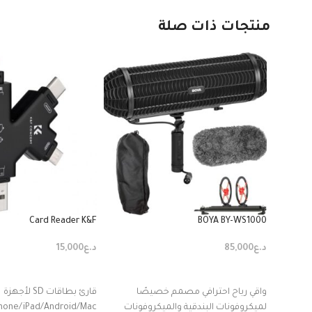
منتجات ذات صلة
Card Reader K&F
BOYA BY-WS1000
د.ع
85,000
د.ع
15,000
إضافة إلى السلة
إضافة إلى السلة
واقي رياح احترافي مصمم خصيصًا
قارئ بطاقات SD لأجهزة
لميكروفونات البندقية والميكروفونات