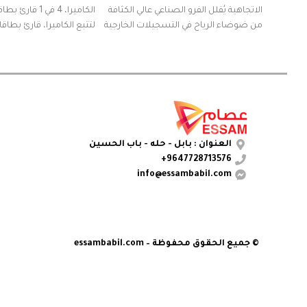
الاتجاهية يُقلل الفرو الصناعي عالي الكثافة
من ضوضاء الرياح في التسجيلات الخارجية
لتتبع الكاميرا، قارئ بطا
وMicro SD/T
العنوان : بابل - حله - باب الحسين
9647728713576+
info@essambabil.com
© جميع الحقوق محفوظة – essambabil.com