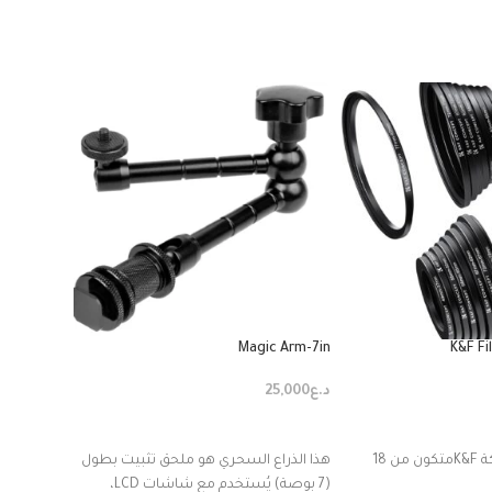
R Vertical
Magic Arm-7in
K&F Fi
د.ع
25,000
د.ع
45,000
ة
إضافة إلى السلة
إضافة إ
ادبتر فلاتر من شركة K&Fمتكون من 18
هذا الذراع السحري هو ملحق تثبيت بطول
amera
(7 بوصة) يُستخدم مع شاشات LCD،