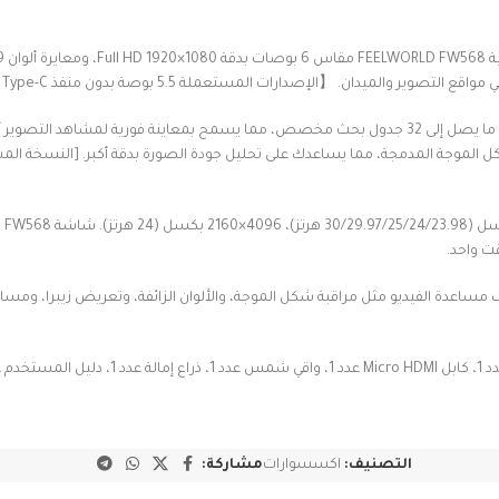
【معاينة فورية مع جداول بحث مخصصة】 تدعم شاشة FW568 DSLR ما يصل إلى 32 جدول بحث مخصص، مما يسمح 
بعد الإنتاج. يوفر جهاز FW568 خاصية مراقبة شكل الموجة المدمجة، مما يساعدك على تحليل جودة الصورة 
ت واحد.
 الفيديو مثل مراقبة شكل الموجة، والألوان الزائفة، وتعريض زيبرا، ومساعدة 
التصنيف:
اكسسوارات
مشاركة: