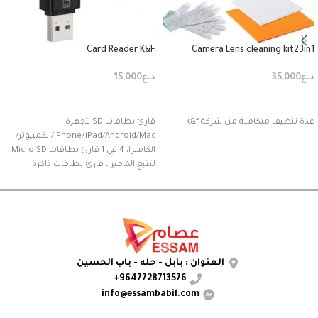
Card Reader K&F
Camera Lens cleaning kit23in1
د.ع
35,000
د.ع
15,000
إضافة إلى السلة
إضافة إلى السلة
عدة تنظيف متكاملة من شركة k&f
قارئ بطاقات SD لأجهزة
iPhone/iPad/Android/Mac/الكمبيوتر/
الكاميرا، 4 في 1 قارئ بطاقات Micro SD
لتتبع الكاميرا، قارئ بطاقات ذاكرة
محمول ومحول بطاقة SD متوافق مع
بطاقات SD وMicro SD/T
العنوان : بابل - حله - باب الحسين
9647728713576+
info@essambabil.com