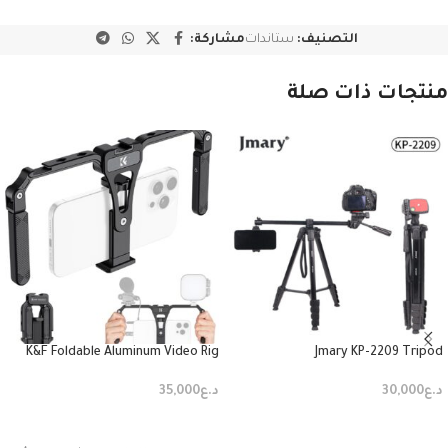
التصنيف:
ستاندات
مشاركة:
منتجات ذات صلة
K&F Foldable Aluminum Video Rig
Jmary KP-2209 Tripod
د.ع
30,000
د.ع
35,000
إضافة إلى السلة
إضافة إلى السلة