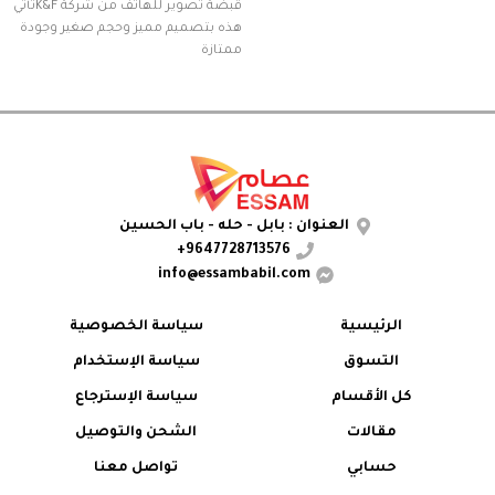
قبضة تصوير للهاتف من شركة K&Fتأتي
هذه بتصميم مميز وحجم صغير وجودة
ممتازة
العنوان : بابل - حله - باب الحسين
9647728713576+
info@essambabil.com
الرئيسية
سياسة الخصوصية
التسوق
سياسة الإستخدام
كل الأقسام
سياسة الإسترجاع
مقالات
الشحن والتوصيل
حسابي
تواصل معنا