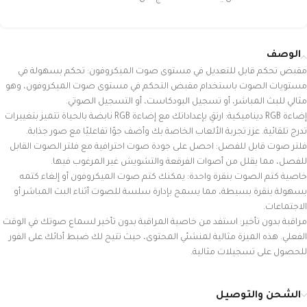
الوصف
مقبض تحكم قابل للتعديل في مستوى صوت الميكروفون: تحكم بسهولة في
مستويات الصوت باستخدام مقبض التحكم في مستوى صوت الميكروفون، وهو
مثالي للبث المباشر، أو تسجيل البودكاست، أو التسجيل الصوتي.
إضاءة RGB ديناميكية: ارتقِ بإعداداتك مع إضاءة RGB نابضة بالحياة تتميز بتغييرات
تدرج تلقائية. عزز تجربة الألعاب الخاصة بك وأضف جوًا تفاعليًا مع صور جذابة.
فلتر صوت قابل للفصل: احصل على جودة صوت احترافية مع فلتر الصوت القابل
للفصل، مما يقلل من أصوات الفرقعة والتشويش غير المرغوب فيها.
خاصية كتم الصوت بنقرة واحدة: يمكنك كتم صوت الميكروفون أو إلغاء كتمه
بسهولة بنقرة بسيطة، مما يسمح بإدارة سلسة للصوت أثناء البث المباشر أو
الاجتماعات.
مراقبة بدون تأخير: استفد من خاصية المراقبة بدون تأخير لسماع صوتك في الوقت
الفعلي. هذه الميزة مثالية لمنشئي المحتوى، حيث تتيح لك ضبط أدائك على الفور
للحصول على تسجيلات مثالية.
الشحن والتوصيل