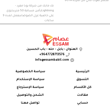
مكسر صوت ثنائي من شركة BOYA
نك مايك من شركة بويا مفرد -
Lightningيأمن مسافة 50 متريحتوي
على خاصية عزل الضوضاءيعمل لمدة 9
ساعات
العنوان : بابل - حله - باب الحسين
9647728713576+
info@essambabil.com
الرئيسية
سياسة الخصوصية
التسوق
سياسة الإستخدام
كل الأقسام
سياسة الإسترجاع
مقالات
الشحن والتوصيل
حسابي
تواصل معنا