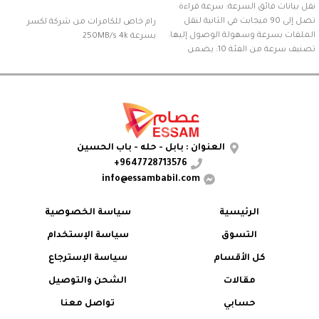
نقل بيانات فائق السرعة: سرعة قراءة
تصل إلى 90 ميجابت في الثانية لنقل
رام خاص للكامرات من شركة لكسر
الملفات بسرعة وسهولة الوصول إليها.
بسرعة 250MB/s 4k
تصنيف سرعة من الفئة 10: يضمن
تسجيل وتشغيل فيديو عالي الدقة
بسلاسة تامة دون أي تأخير. توافق واسع:
متوافق مع الكاميرات، وكاميرات الفيديو،
وأجهزة الكمبيوتر المحمولة، وغيرها من
الأجهزة التي تدعم بطاقات SDHC.
تصميم متين: مصمم لتحمل الصدمات
العنوان : بابل - حله - باب الحسين
والماء وتغيرات درجات الحرارة لضمان
9647728713576+
موثوقية تدوم طويلاً.
info@essambabil.com
الرئيسية
سياسة الخصوصية
التسوق
سياسة الإستخدام
كل الأقسام
سياسة الإسترجاع
مقالات
الشحن والتوصيل
حسابي
تواصل معنا