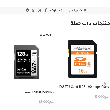
التصنيف:
رامات
مشاركة:
منتجات ذات صلة
SOLD OUT
FASTER Card 16GB – 90 mbps Class
10 SDHC
Lexar 128GB 250MB/s
د.ع
15,000
د.ع
85,000
إضافة إلى السلة
قراءة المزيد