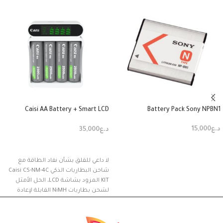
Caisi AA Battery + Smart LCD
Battery Pack Sony NPBN1
Charger Kit
د.ع
15,000
د.ع
35,000
إضافة إلى السلة
إضافة إلى السلة
لا داعي للقلق بشأن نفاد الطاقة مع
شاحن البطاريات الذكي Caisi CS-NM-4C
KIT المزود بشاشة LCD، الحل الأمثل
لشحن بطاريات NiMH القابلة لإعادة
الشحن من نوع AA بسرعة وكفاءة. سواء
كنت تشحن معدات الكاميرا، أو أجهزة
التحكم بالألعاب، أو المصابيح اليدوية، أو