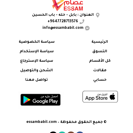
الأجهزة المنزلية، يوفر هذا الشاحن شحنًا
فعالًا وموثوقًا مع ميزات أمان مدمجة
العنوان : بابل - حله - باب الحسين
وتعدد استخدامات.
9647728713576+
info@essambabil.com
الرئيسية
سياسة الخصوصية
التسوق
سياسة الإستخدام
كل الأقسام
سياسة الإسترجاع
مقالات
الشحن والتوصيل
حسابي
تواصل معنا
© جميع الحقوق محفوظة – essambabil.com