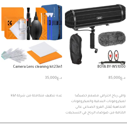
Camera Lens cleaning kit23in1
BOYA BY-WS1000
د.ع
85,000
د.ع
35,000
إضافة إلى السلة
إضافة إلى السلة
واقي رياح احترافي مصمم خصيصًا
عدة تنظيف متكاملة من شركة k&f
لميكروفونات البندقية والميكروفونات
الاتجاهية يُقلل الفرو الصناعي عالي
الكثافة من ضوضاء الرياح في التسجيلات
الخارجية