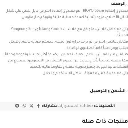
الوصف
صندوق إضاءة TRIOPO 65cm هو صندوق إضاءة احترافي قابل للطي على شكل
ثماني الأضلاع، مزود بثمانية أعمدة معدنية متينة وقوية بإطار مقوس.
يأتي مع حامل فلاش، متوافق مع فلاشات Godox وNikon وSony وYongnuo
الحديثة.
قماش عاكس احترافي ذو درجة حرارة لون دقيقة، مصمم بعناية فائقة، وهيكل
صلب يوفر دعماً كافياً لصندوق الإضاءة.
طبقتان من القماش الناعم الخفيف تجعلان الإضاءة أكثر تجانساً ونعومة وجمالاً،
مما يجعله مناسباً لأنواع عديدة من تصوير الفلاش في الاستوديو. مصنوع من
أقمشة عالية الجودة، يتميز بحرفية متقنة ومقاومة عالية للتجعد.
يأتي مع حقيبة حمل محمولة، سهل الاستخدام والحمل.
الشحن والتوصيل
التصنيفات:
Softbox
,
اكسسوارات
مشاركة:
منتجات ذات صلة