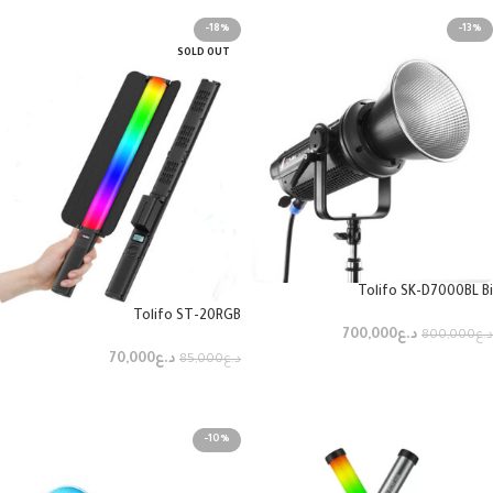
-18%
-13%
SOLD OUT
Tolifo SK-D7000BL Bi
Tolifo ST-20RGB
د.ع
700,000
د.ع
800,000
د.ع
70,000
د.ع
85,000
إضافة إلى السلة
قراءة المزيد
-10%