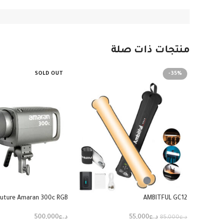
منتجات ذات صلة
SOLD OUT
-35%
uture Amaran 300c RGB
AMBITFUL GC12
د.ع
55,000
د.ع
500,000
د.ع
85,000