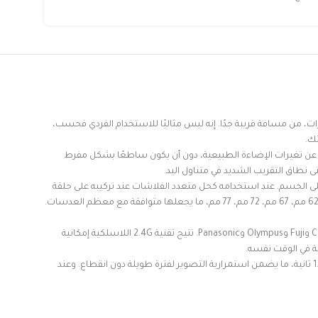
انات والحشرات، من مسافة قريبة جدًا. إنه ليس مثاليًا للاستخدام الفردي فحسب،
ك.
ض عن تغيرات الإضاءة الطبيعية، دون أن يكون ساطعًا بشكل مفرط
 نطاق التقريب الشديد في متناول اليد.
ى الجسم. عند استخدامه كحل متعدد الفلاشات عند تركيبه على حلقة
التثبيت، يُوسع MF12 نطاق استخدامه بشكل كبير مقارنةً بالوحدة الفردية. تتضمن مجموعة حلقات المحول 8 أحجام مختلفة: 49 مم، 52 مم، 55 مم، 58 مم، 62 مم، 67 مم، 72 مم، 77 مم، ما يجعلها متوافقة مع معظم العدسات.
توافق شامل: يعمل فلاش MF12 كوحدة فلاش TTL خارجية، حيث يتوافق مع كاميرات Godox XPro وX1 وX2 وX3، بالإضافة إلى كاميرات Nikon وSony وCanon وFuji وOlympus وPanasonic. تتيح تقنية 2.4G اللاسلكية إمكانية
بطارية عالية الأداء قابلة لإعادة الشحن: تدعم بطارية الليثيوم المدمجة القوية ما يصل إلى 500 ومضة بكامل الطاقة، مع زمن إعادة شحن يتراوح بين 0.01 و1.7 ثانية، ما يضمن استمرارية التصوير لفترة طويلة دون انقطاع. وعند