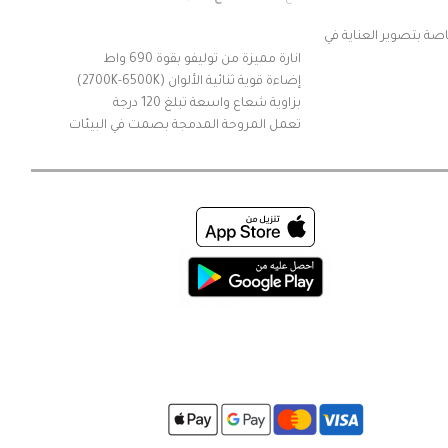
إضافة إ
ة
إضافة إلى السلة
 designed
ة بتصوير العناية في
r creation
انارة مميزة من توليفو بقوة 690 واط
rs possible
إضاءة قوية ثنائية الألوان (2700K-6500K)
20 Cinematic Effects
بزاوية شعاع واسعة تبلغ 120 درجة
500-9000K
تعمل المروحة المدمجة بصمت في البيئات
 only 109g
الحساسة للصوت
0 minutes
تتضمن خيارات التحكم تطبيق Linklite أو
2.4G أو DMX
12 تأثيرات إضاءة خاصة FX تضيف الإبداع
يمكن تشغيلها عن طريق الشحن من
خلال بطارية V