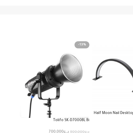
-13%
nzi i Light
Half Moon Nail Deskto
Tolifo SK-D7000BL Bi
د.ع
35,000
د.ع
700,000
د.ع
800,000