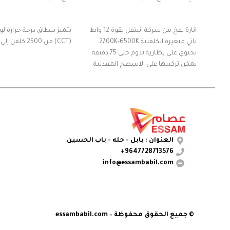
إضافة إلى السلة
قراءة المزيد
انارة نفخ من شركة انبتفل بقوة 12 واط
يتميز بنطاق درجة حرارة لون
تاتي متغيرة الكلفنية 2700K-6500K
(CCT) من 2500 كلفن إلى 7500 كلفن
تحتوي على بطارية تدوم حتى 75 دقيقة
يمكن تركيبها على الاسطح المعدنية
بسهولة
تكون مقاومة للماء
ياتي مع الانارة منفاخ قابل للشحن
العنوان : بابل - حله - باب الحسين
9647728713576+
info@essambabil.com
© جميع الحقوق محفوظة – essambabil.com