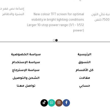
إضافة إلى السل
قراءة المزيد
إضاءة نص قمر خاص
البشرة والاظافر
ية ثنائي اللون
New colour TFT screen for optimal
visibility in bright lighting conditions
Larger 10-stop power range (1/1 ~ 1/512
power)
New "Freeze Mode", perfect for
capturing action
One-Tap sync feature with X3 trigger
16 groups and 32 channels
الرئيسية
سياسة الخصوصية
40W 2800k-6000k bi-colour modelling
التسوق
سياسة الإستخدام
lamp
Bowens S-Type accessory mount
كل الأقسام
سياسة الإسترجاع
fitting
مقالات
الشحن والتوصيل
حسابي
تواصل معنا