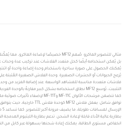
مثالي للتصوير الماكرو: صُمم MF12 خصيصًا 
بل يُمكن استخدامه أيضًا كحل متعدد الفلاشات عند تركيب عدة وحدات عل
يُمكنك الحصول على صورة ساحرة باستخدام وحدة إضاءة واحدة أو اثنتين
يُزعج الحيوانات أو الحشرات الصغيرة. وحدة الفلاش الصغيرة المُثبتة ع
فلاشات متعددة مناسبة للمشاهد الواسعة: عند إضافة المزيد من وحدات
كما تتضمن مرشحات الألوان MF-11C وMF-11T لإضفاء تأثيرات ضوئية ملونة.
الإرسال لمسافات طويلة، ما يضيف مرونة أكبر للتصوير. كما تساعد 5 مجموعات، كل منها تضم ​​32 قناة، على منع التداخل عند تشغيل عدة أنظمة لاسلكية في الوقت نفسه.
انخفاض مستوى الطاقة، يمكنك إعادة شحنها بسهولة عبر كابل من النوع