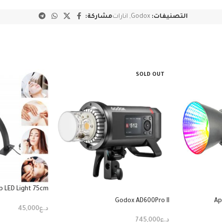
التصنيفات:
Godox
,
انارات
مشاركة:
SOLD OUT
p LED Light 75cm
Black
Godox AD600Pro II
Ap
د.ع
45,000
د.ع
745,000