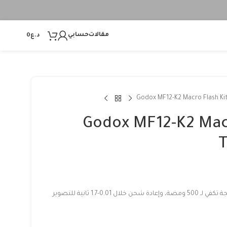
مقالات
حسابي
د.ع
0
Godox MF12-K2 Macro Flash Kit
Godox MF12-K2 Macr
T
فلاش مزود ببطارية ليثيوم مدمجة تكفي لـ 500 ومضة، وإعادة شحن خلال 0.01-1.7 ثانية للتصوير