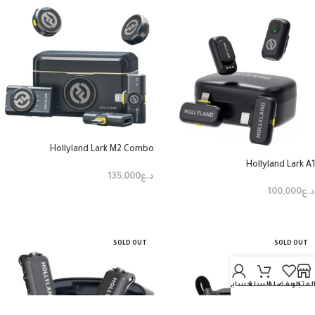
Hollyland Lark M2 Combo
Hollyland Lark A1
د.ع
135,000
د.ع
100,000
إضافة إلى السلة
قراءة المزيد
SOLD OUT
SOLD OUT
لمتجر
المفضلة
السلة
حسابي