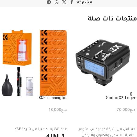
مشاركة:
منتجات ذات صلة
K&F cleaning kit
Godox X2 Triger
د.ع
70,000
د.ع
18,000
إضافة إلى السلة
إضافة إلى السلة
حساس من شركة كودوكس متوفر
عدة تنظيف كاميرا من شركة K&F
لكامرات السوني والكانون والنيكون