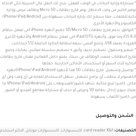
* مشاركة وإدارة البيانات في الوقت الفعلي: يتيح لك النقل عالي السرعة ثنائي الاتجاه
توفير الكثير من وقت الانتظار. يوفر قارئ بطاقات Micro SD وظائف عرض وإدارة
ذكية للملفات، مما يسمح لك بإدارة البيانات بسهولة بين iPhone/iPad/Android/
الكمبيوتر والأجهزة الأخرى.
* التوافق: يدعم قارئ بطاقات SD/Micro SD جميع أجهزة iPhone التي تعمل بنظام
iOS 8.0 وما فوق، وأجهزة iPad/OTG التي تعمل بنظام Android والأجهزة الأخرى
المزودة بمنفذ USB، وتبلغ أقصى سعة لبطاقة الذاكرة الداعمة 512 جيجابايت.
* صغير ومحمول: تصميم نحيف وأنيق + تصميم سلسلة مفاتيح، يمكنك وضع
قارئ البطاقات متعدد الوظائف في جيبك. يمنع حامل المفاتيح فقدان قارئ بطاقات
الذاكرة أثناء السفر أو استكشاف الأماكن الخارجية. حملها
* توصيل وتشغيل: قارئ بطاقات SD هذا لأجهزة iPhone/iPad/Android/أجهزة
الكمبيوتر لا يتطلب أي برامج تشغيل. سهل الاستخدام للغاية في أي وقت وفي أي
مكان. كاميرا تتبع مثالية: شاهد الصور/الفيديوهات على iPhone/iPad/Android! ما
عليك سوى إدخال بطاقة SD وعرض أو حذف أو مشاركة مقاطع الفيديو أو الصور
من كاميرا الألعاب بسهولة.
الشحن والتوصيل
التصنيفات:
K&f
,
card reader
,
اكسسوارات
,
اكسسوارات موبايل
,
الاكثر استخدم