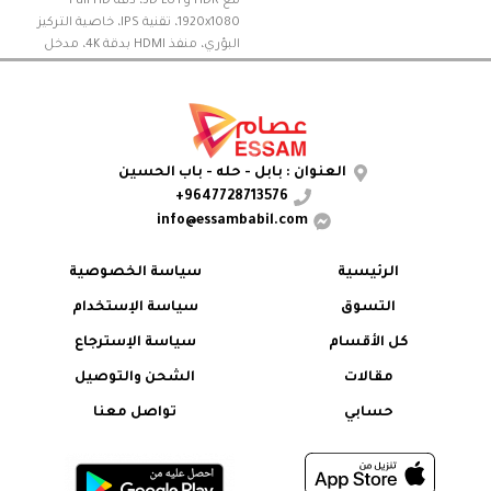
مع HDR و3D LUT، دقة Full HD
1920x1080، تقنية IPS، خاصية التركيز
البؤري، منفذ HDMI بدقة 4K، مدخل
ومخرج تيار مستمر 8.4 فولت، ذراع إمالة
مرفق
العنوان : بابل - حله - باب الحسين
9647728713576+
info@essambabil.com
الرئيسية
سياسة الخصوصية
التسوق
سياسة الإستخدام
كل الأقسام
سياسة الإسترجاع
مقالات
الشحن والتوصيل
حسابي
تواصل معنا