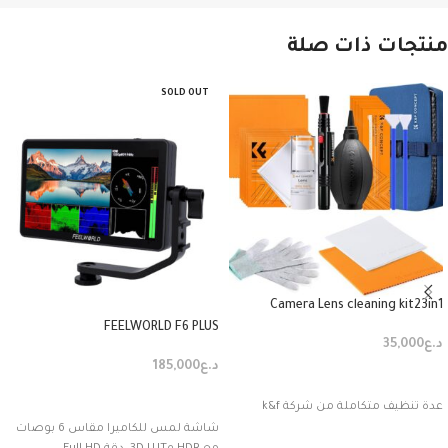
منتجات ذات صلة
SOLD OUT
Camera Lens cleaning kit23in1
FEELWORLD F6 PLUS
د.ع
35,000
د.ع
185,000
إضافة إلى السلة
قراءة المزيد
عدة تنظيف متكاملة من شركة k&f
شاشة لمس للكاميرا مقاس 6 بوصات