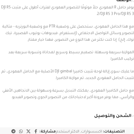
الوصف
يوفر حامل R العمودي حلاً موثوقًا للتصوير العمودي لفترات أطول على مثبت DJI RS
2/DJI RS 3 Pro/DJI RS 3.
مع هذا الحامل العمودي، ستحصل على وضعية PTR مع وضعية البورتريه – مثالية
لتصوير وسائل التواصل الاجتماعي (إنستغرام، فيديوهات يوتيوب القصيرة، تيك
توك، إلخ). إذا كنت تكثر من هذا النوع من التصوير، فهذا خيار ممتاز.
الموازنة سريعة وسهلة: تصميم بسيط وسريع لمحاذاة وتسوية سريعة بعد
تركيب الكاميرا.
ما عليك سوى إزالة لوحة تثبيت كاميرا DJI gimbal الأصلية مع الحامل العمودي، ثم
تثبيت الحامل العمودي الجديد، ثم موازنة الكاميرا.
مع حامل الكاميرا العمودي، يمكنك التبديل بسرعة وسهولة بين الاتجاهين الأفقي
والرأسي، مما يوفر مرونة أكبر لاحتياجاتك من التصوير الجوي وتصوير الفيديو.
الشحن والتوصيل
التصنيفات:
اكسسوارات
,
الاكثر استخدم
مشاركة: