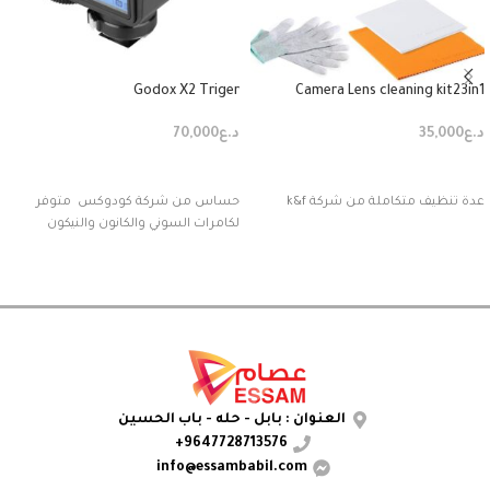
Godox X2 Triger
Camera Lens cleaning kit23in1
د.ع
35,000
د.ع
70,000
إضافة إلى السلة
إضافة إلى السلة
عدة تنظيف متكاملة من شركة k&f
حساس من شركة كودوكس متوفر
لكامرات السوني والكانون والنيكون
العنوان : بابل - حله - باب الحسين
9647728713576+
info@essambabil.com