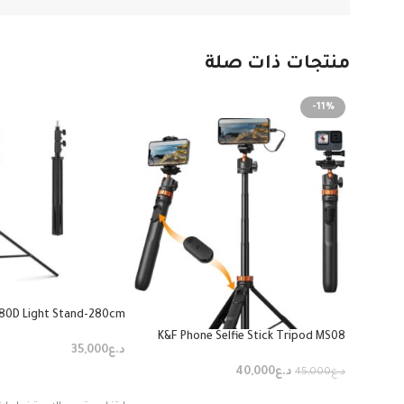
منتجات ذات صلة
-11%
80D Light Stand-280cm
K&F Phone Selfie Stick Tripod MS08
د.ع
35,000
د.ع
40,000
د.ع
45,000
إضافة إلى السلة
إضافة إلى السلة