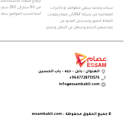
ارتفاع متعدد الاستخدامات
من 80 سم إ
ستاند وعصا سلفي للهواتف او كامرات
آمنة لتحديد المواقع بدقة 
المغامرة من شركة K&Fيأتي معه ريمونت
التقاط الصور وتسجيل الفديو عن
بعدصغير الحجم وسهل في التنقل ويصل
اعلى ارتفاع لة الى 1.59 متر
العنوان : بابل - حله - باب الحسين
9647728713576+
info@essambabil.com
© جميع الحقوق محفوظة – essambabil.com