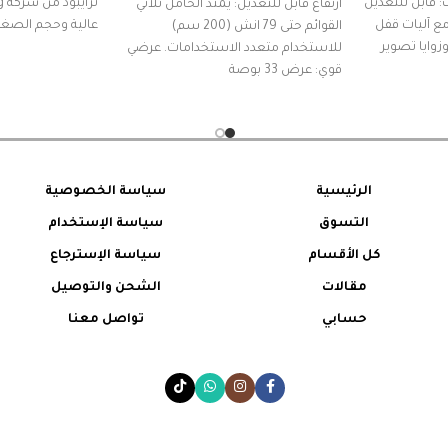
: قابل للتعديل
ارتفاع قابل للتعديل: يمتد الحامل ثلاثي
لى 280 سم مع آليات قفل
عالية وحجم الصغي
القوائم حتى 79 انش (200 سم)
وزوايا تصوير
للاستخدام متعدد الاستخدامات. عرضي
قوي: عرض 33 بوصة
الرئيسية
سياسة الخصوصية
التسوق
سياسة الإستخدام
كل الأقسام
سياسة الإسترجاع
مقالات
الشحن والتوصيل
حسابي
تواصل معنا