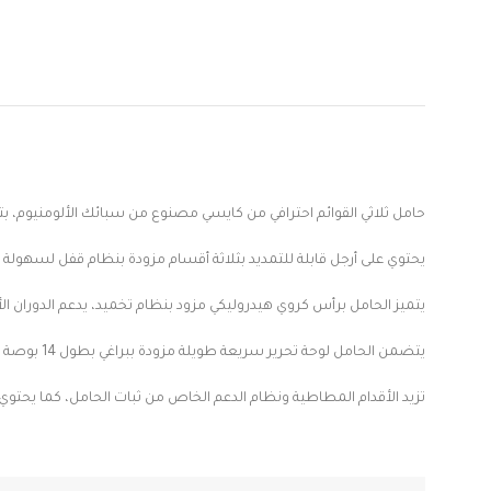
حامل ثلاثي القوائم احترافي من كايسي مصنوع من سبائك الألومنيوم، بتصميم متين للغاية، يتحمل وزنًا يصل إلى 10 كجم/22 رطلاً، ويتم
يحتوي على أرجل قابلة للتمديد بثلاثة أقسام مزودة بنظام قفل لسهولة وسرعة الا
يتميز الحامل برأس كروي هيدروليكي مزود بنظام تخميد، يدعم الدوران الأفقي 360 درجة، وإمكانية تعديل الميل لأعلى أو لأسفل من -80 درجة إلى +90 درجة، مما يجعله مثاليًا للتصوير
يتضمن الحامل لوحة تحرير سريعة طويلة مزودة ببراغي بطول 14 بوصة و38 بوصة، وهو متوافق مع معظم كاميرات DSLR وكاميرات الفيديو والتلسكوبات وغيرها.
تزيد الأقدام المطاطية ونظام الدعم الخاص من ثبات الحامل، كما يحتو