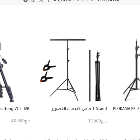
التصنيفات:
Caisi
,
ستاندات
مشاركة:
PLOKAMA PK-2
T Stand حامل خليفات التصوير
Yunteng VCT-690
الفوتوغرافي
د.ع
40,000
د.ع
35,000
إضافة إلى السل
إضافة إلى السلة