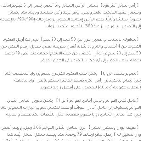
【رأس سائل أكثر قوة】يتحمل الرأس السائل وزنًا أقصى يصل إلى 5 كيلوغرامات،
وبفضل تقنية التخميد الهيدروليكي، يوفر حركة رأس سلسة وثابتة، مما يضمن
تصويرًا سلسًا وثابتًا. يدعم الرأس إمكانية التصوير بزاوية إمالة +90°/-90°، بالإضافة
إلى التصوير البانورامي بزاوية 360° للتصوير متعدد الزوايا.
【سهولة الاستخدام: تعديل مرن من 50 سم إلى 20 سم】تتيح لك أرجل العمود
المكونة من 4 أقسام، والمزودة بثلاثة أقفال سريعة الفتح، تعديل ارتفاع العمل من
50 سم إلى 20 سم في ثوانٍ. الأفضل من حيث الارتفاع! حجمه عند الطي 19 بوصة
يجعله سهل الحمل إلى أي مكان للتصوير في الهواء الطلق.
【تصوير متعدد الزوايا】 يمكن قلب العمود المركزي لتصوير زوايا منخفضة؛ كما
يتيح نظام التخميد في رأس الكرة ضبط الكاميرا بسهولة على زوايا مختلفة
(لقطات عمودية أو مائلة) للحصول على أفضل زاوية تصوير.
【حامل ثلاثي القوائم وحامل أحادي القوائم 2 في 1】 يمكن تحويل الحامل الثلاثي
القوائم بسهولة إلى حامل أحادي القوائم أو عصا للمشي لتنويع خيارات التصوير. كما
يتيح هذا الحامل الأحادي زوايا تصوير متعددة، مثل اللقطات المنخفضة والعالية.
【خفيف الوزن وسهل الحمل】 يزن الحامل الثلاثي القوائم 3.66 رطل، ويبلغ أقصى
وزن تحميل له 11 رطل. يبلغ ارتفاعه 79 بوصة، مما يجعله سهل الحمل. يُعد هذا