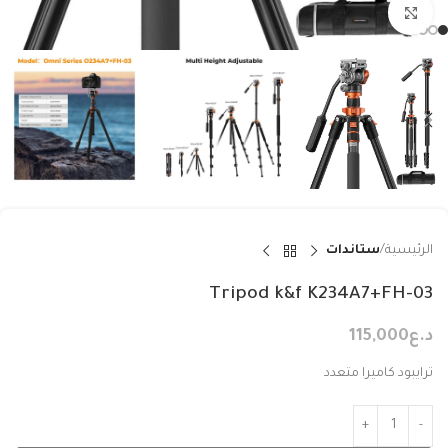
Click to enlarge
الرئيسية
ستاندات
Tripod k&f K234A7+FH-03
د.ع
115,000
ترايبود كاميرا متعدد