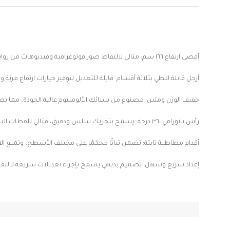
أقصى ارتفاع ١٦٦ سم: مثالي لالتقاط صور فوتوغرافية وفيديوهات من زوايا متنوعة.
أرجل قابلة للطي بثلاثة أقسام: قابلة للتعديل لتوفير خيارات ارتفاع مرنة
خفيف الوزن ومتين: مصنوع من سبائك الألومنيوم عالية الجودة، مما ي
رأس بانورامي ٣٦٠ درجة: يسمح بتحريك سلس ودقيق، مثالي للقطات البانورامية وتسجيل الفيديو.
أقدام مطاطية ثابتة: تضمن ثباتًا محكمًا على مختلف الأسطح، وتمنع الانز
إعداد سريع وسهل: تصميم بديهي يسمح بإجراء تعديلات سريعة لالتقاط