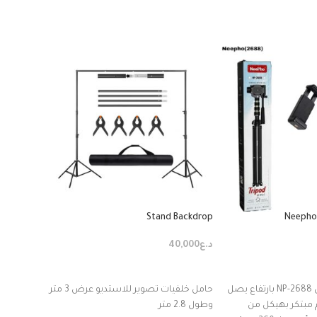
Neepho
Stand Backdrop
and
الفوتوغرا
د.ع
40,000
د.ع
35,000
ة
إضافة إلى السلة
إضافة إ
حامل ثلاثي احترافي NP-2688 بارتفاع يصل
حامل خلفيات تصوير للاستديو عرض 3 متر
ارتفاع قابل
 مبتكر بهيكل من
وطول 2.8 متر