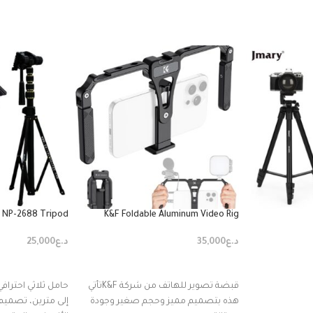
 NP-2688 Tripod
K&F Foldable Aluminum Video Rig
د.ع
35,000
د.ع
25,000
إضافة إلى السلة
إضافة إلى السل
قبضة تصوير للهاتف من شركة K&Fتأتي
هذه بتصميم مميز وحجم صغير وجودة
إلى مترين، تصميم