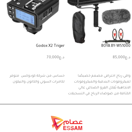
Godox X2 Triger
BOYA BY-WS1000
د.ع
85,000
د.ع
70,000
إضافة إلى السلة
إضافة إلى السلة
واقي رياح احترافي مصمم خصيصًا
حساس من شركة كودوكس متوفر
لميكروفونات البندقية والميكروفونات
لكامرات السوني والكانون والنيكون
الاتجاهية يُقلل الفرو الصناعي عالي
الكثافة من ضوضاء الرياح في التسجيلات
الخارجية