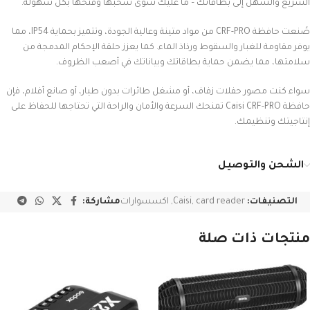
السريع والسهل إلى بطاقاتك – ما عليك سوى سحبها وفتحها بكل سهولة.
صُنعت حافظة CRF-PRO من مواد متينة وعالية الجودة، وتتميز بحماية IP54، مما
يوفر مقاومة للغبار والسقوط ورذاذ الماء. كما يعزز حلقة الإحكام المدمجة من
سلامتها، مما يضمن حماية بطاقاتك وبياناتك في أصعب الظروف.
سواء كنت مصور حفلات زفاف، أو مشغل طائرات بدون طيار، أو صانع أفلام، فإن
حافظة Caisi CRF-PRO تمنحك السرعة والأمان والراحة التي تحتاجها للحفاظ على
إنتاجيتك وتنظيمك.
الشحن والتوصيل
التصنيفات:
card reader
,
Caisi
,
اكسسوارات
مشاركة:
منتجات ذات صلة