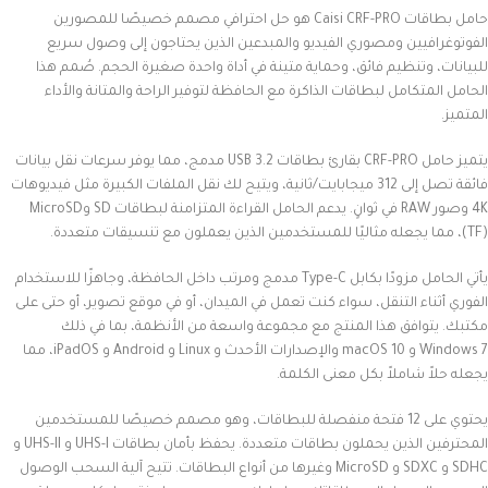
حامل بطاقات Caisi CRF-PRO هو حل احترافي مصمم خصيصًا للمصورين
الفوتوغرافيين ومصوري الفيديو والمبدعين الذين يحتاجون إلى وصول سريع
للبيانات، وتنظيم فائق، وحماية متينة في أداة واحدة صغيرة الحجم. صُمم هذا
الحامل المتكامل لبطاقات الذاكرة مع الحافظة لتوفير الراحة والمتانة والأداء
المتميز.
يتميز حامل CRF-PRO بقارئ بطاقات USB 3.2 مدمج، مما يوفر سرعات نقل بيانات
فائقة تصل إلى 312 ميجابايت/ثانية، ويتيح لك نقل الملفات الكبيرة مثل فيديوهات
4K وصور RAW في ثوانٍ. يدعم الحامل القراءة المتزامنة لبطاقات SD وMicroSD
(TF)، مما يجعله مثاليًا للمستخدمين الذين يعملون مع تنسيقات متعددة.
يأتي الحامل مزودًا بكابل Type-C مدمج ومرتب داخل الحافظة، وجاهزًا للاستخدام
الفوري أثناء التنقل، سواء كنت تعمل في الميدان، أو في موقع تصوير، أو حتى على
مكتبك. يتوافق هذا المنتج مع مجموعة واسعة من الأنظمة، بما في ذلك
Windows 7 و macOS 10 والإصدارات الأحدث و Linux و Android و iPadOS، مما
يجعله حلاً شاملاً بكل معنى الكلمة.
يحتوي على 12 فتحة منفصلة للبطاقات، وهو مصمم خصيصًا للمستخدمين
المحترفين الذين يحملون بطاقات متعددة. يحفظ بأمان بطاقات UHS-I و UHS-II و
SDHC و SDXC و MicroSD وغيرها من أنواع البطاقات. تتيح آلية السحب الوصول