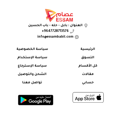
العنوان : بابل - حله - باب الحسين
9647728713576+
info@essambabil.com
الرئيسية
سياسة الخصوصية
التسوق
سياسة الإستخدام
كل الأقسام
سياسة الإسترجاع
مقالات
الشحن والتوصيل
حسابي
تواصل معنا