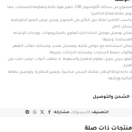
الوصف
مصنوع من سبائك الألومنيوم CNC، يتميز بقوة عالية ومقاومة للصدمات، مما
يوفر حماية فعالة للكاميرا.
يناسب الكاميرا تمامًا دون التأثير على التصوير، ويتيح عرض الصور البانورامية
بشكل كامل.
يمكن توصيل موصل الحذاء البارد العلوي بالميكروفونات، ووحدات الإضاءة
المساعدة، وغيرها.
يمكن استخدامه مع حوامل ثلاثية، وقضبان تمديد، ومشابك حقائب الظهر،
وأكواب شفط السيارات، ومشابك الدراجات، وغيرها.
يُغلق ببرغي يدوي، مقاوم للاهتزاز والسقوط، لا يتطلب أدوات، تركيب ثابت دون
اهتزاز.
لا حاجة لإزالة الإطار، يمكنك الشحن مباشرةً، وتغيير البطارية، وتوصيل بطاقة
الذاكرة وإزالتها.
الشحن والتوصيل
التصنيف:
اكسسوارات
مشاركة:
منتجات ذات صلة