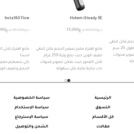
Insta360 Flow
Hohem iSteady XE
د.ع
75,000
د.ع
000
د.ع
90,000
د.ع
175,000
إضافة إلى السلة
إضافة إلى السل
حجم قابل للطي
20 سم
مانع اهتزاز مميز صغير الحجم قابل للطي
مانع اهتزاز ثلاثي 
صوير فديوات
خفيف الوزن حيث يبلغ وزنة 259 غرام
انستا
لة
ثلاثي المحور حيث يمكن تصوير فديوات
ياتي بتصميم مميز
لها وتركيبها
ذات ثباتية عالية بكل سهولة
الحجم وخفيف الوز
 بسهولة
يحتوي على انارة يمكن فصلها وتركيبها
يحتوي على عصا م
الذكاء
مغناطيسياً والتحكم بها بسهولة
يحتوي على ترايبود
حاجة الى تطبيق
يحتوي على بطارية تدوم حتى 8 ساعات من
يحتوي على بطارية تدوم حتى 13 ساعات
الاستعمال
ساعة
الرئيسية
سياسة الخصوصية
يمكنك تنشيط خاصية تتبع الاشخاص او
من الخصائص الممي
التسوق
سياسة الإستخدام
بكل سهولة
الاجسام من خلال التطبيق بكل سهولة
للاشخاص من خلال
1 متر
كل الأقسام
سياسة الإسترجاع
مقالات
الشحن والتوصيل