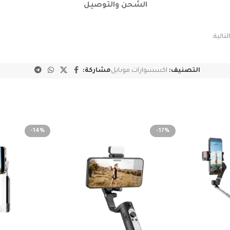
الشحن والتوصيل
الية:
التصنيف:
اكسسوارات موبايل
مشاركة:
-14%
-17%