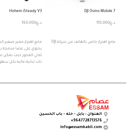
Hohem iSteady V3
DJI Osmo Mobile 7
د.ع
115,000
د.ع
160,000
إضافة إلى السلة
إضافة إلى السلة
مانع اهتزاز خاص بالهاتف من شركة DJI
مانع اهتزاز مميز صغير ال
يحتوي على عصا مدمجة بطول 
ثلاثي المحور حيث يمكن ت
ذات ثباتية عالية بكل سهو
يحتوي على انارة يمكن فص
مغناطيسياً والتحكم بها
يحتوي على عدسة مدعمة ب
الاصطناعي للتتبع بدون ال
من الاستعمال
يمكن فصل لوحة التحكم 
العنوان : بابل - حله - باب الحسين
واستعمالها عن بعد يصل الى 0
9647728713576+
info@essambabil.com