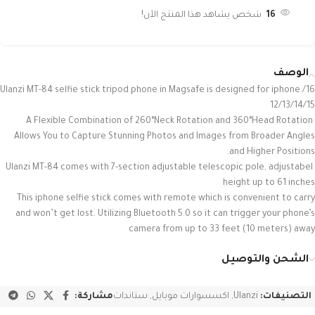
16
شخص يشاهد هذا المنتج الآن!
الوصف
16/ Ulanzi MT-84 selfie stick tripod phone in Magsafe is designed for iphone
12/13/14/15
A Flexible Combination of 260°Neck Rotation and 360°Head Rotation
Allows You to Capture Stunning Photos and Images from Broader Angles
and Higher Positions.
Ulanzi MT-84 comes with 7-section adjustable telescopic pole, adjustabel
height up to 61 inches
This iphone selfie stick comes with remote which is convenient to carry
and won’t get lost. Utilizing Bluetooth 5.0 so it can trigger your phone’s
camera from up to 33 feet (10 meters) away
الشحن والتوصيل
التصنيفات:
Ulanzi
,
اكسسوارات موبايل
,
ستاندات
مشاركة: