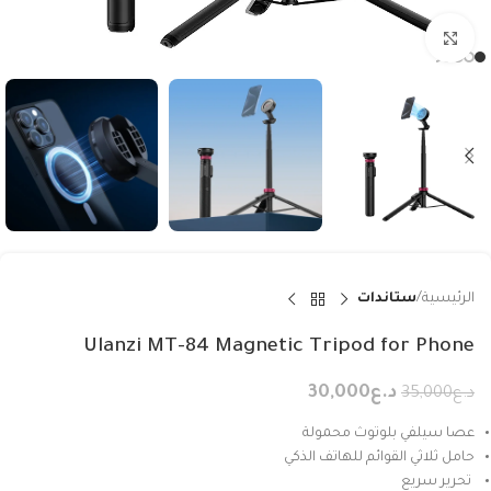
Click to enlarge
الرئيسية
ستاندات
Ulanzi MT-84 Magnetic Tripod for Phone
د.ع
30,000
د.ع
35,000
عصا سيلفي بلوتوث محمولة
حامل ثلاثي القوائم للهاتف الذكي
تحرير سريع