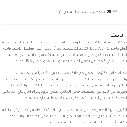
29
شخص يشاهد هذا المنتج الآن!
الوصف
صُممت حقيبة الظهر متعددة الوظائف هذه، ذات الغلاف الصلب، لتناسب مختلف
أنواع كاميرات DSLR/SLR/الكاميرات عديمة المرآة. تحتوي على فواصل داخلية قابلة
للإزالة، تُستخدم كفواصل منفصلة للكاميرات المختلفة، والفلاشات، والعدسات.
الجيب الخلفي مُخصص لحمل أجهزة الكمبيوتر المحمولة حتى 15.6 بوصة.
غطاء أمامي مفتوح بالكامل مع غلاف صلب يحمي الكاميرا من الصدمات
والخدوش. تحتوي حقيبة الكاميرا على جيبين داخليين لتخزين الكابلات، وبطاقات
الذاكرة، وشاحن متنقل. جيب خلفي مخفي بسحاب لحفظ الهاتف، والمحفظة،
وغيرها من الأغراض الصغيرة. حامل الحامل الثلاثي مزود بحزام أمان على أحد جانبي
الحقيبة. جيب على الجانب الآخر يوفر مساحة للمظلة أو زجاجة الماء.
تتكون حقيبة الظهر هذه من غلاف صلب من مادة EVA قطعة واحدة. توفر الطبقة
المبطنة بالإسفنج حماية ممتازة لمحتوياتك الداخلية من الصدمات والسقوط.
حماية شاملة لكاميراتك ومعدات الطائرة بدون طيار.