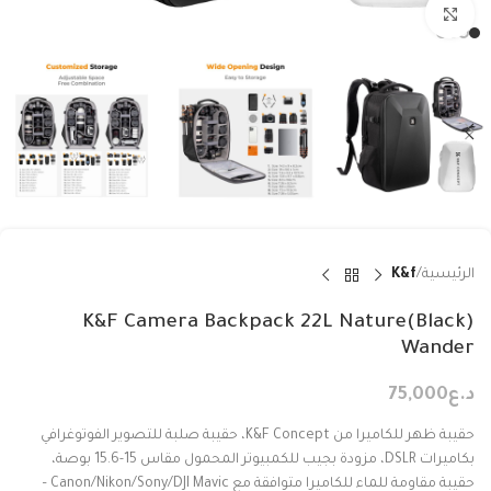
Click to enlarge
الرئيسية
K&f
(Black)K&F Camera Backpack 22L Nature
Wander
د.ع
75,000
حقيبة ظهر للكاميرا من K&F Concept، حقيبة صلبة للتصوير الفوتوغرافي
بكاميرات DSLR، مزودة بجيب للكمبيوتر المحمول مقاس 15-15.6 بوصة،
حقيبة مقاومة للماء للكاميرا متوافقة مع Canon/Nikon/Sony/DJI Mavic –