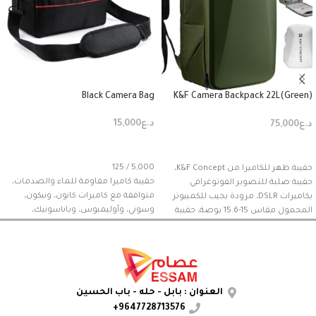
Black Camera Bag
(Green)K&F Camera Backpack 22L
Nature Wander
د.ع
15,000
د.ع
75,000
إضافة إلى السلة
إضافة إلى السلة
125 / 5,000
حقيبة ظهر للكاميرا من K&F Concept،
حقيبة كاميرا مقاومة للماء والصدمات،
حقيبة صلبة للتصوير الفوتوغرافي
متوافقة مع كاميرات كانون، ونيكون،
بكاميرات DSLR، مزودة بجيب للكمبيوتر
وسوني، وأوليمبوس، وباناسونيك،
المحمول مقاس 15-15.6 بوصة، حقيبة
وسامسونج، وبنتاكس، وغيرها.
مقاومة للماء للكاميرا متوافقة مع
Canon/Nikon/Sony/DJI Mavic - حقيبة
ظهر Nature Wander 10 سعة 22 لترًا
العنوان : بابل - حله - باب الحسين
9647728713576+