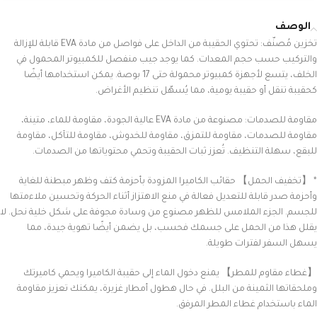
الوصف
تخزين مُصنّف: تحتوي الحقيبة من الداخل على فواصل من مادة EVA قابلة للإزالة
والتركيب حسب حجم المعدات. كما يوجد جيب منفصل للكمبيوتر المحمول في
الخلف، يتسع لأجهزة كمبيوتر محمولة حتى 17 بوصة. يمكن استخدامها أيضًا
كحقيبة تنقل أو حقيبة يومية، مما يُسهّل تنظيم الأغراض.
مقاومة للصدمات: مصنوعة من مادة EVA عالية الجودة، مقاومة للماء، متينة،
مقاومة للصدمات، مقاومة للتمزق، مقاومة للخدوش، مقاومة للتآكل، مقاومة
للبقع، سهلة التنظيف. تُعزز ثبات الحقيبة وتحمي محتوياتها من الصدمات.
* 【تخفيف الحمل】 حقائب الكاميرا المزودة بأحزمة كتف وظهر مبطنة للغاية
وأحزمة صدر قابلة للتعديل فعالة في منع الاهتزاز أثناء الحركة وتحسين ملاءمتها
للجسم. الجزء الملامس للظهر مصنوع من وسادة مجوفة على شكل خلية نحل. لا
يقلل هذا من الحمل على جسمك فحسب، بل يضمن أيضًا تهوية جيدة، مما
يسهل السفر لفترات طويلة.
【غطاء مقاوم للمطر】 يمنع دخول الماء إلى حقيبة الكاميرا ويحمي كاميرتك
وملحقاتها الثمينة من البلل. في حال هطول أمطار غزيرة، يمكنك تعزيز مقاومة
الماء باستخدام غطاء المطر المرفق.