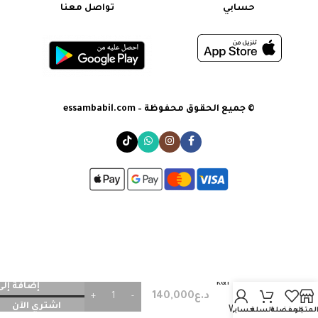
حسابي
تواصل معنا
© جميع الحقوق محفوظة – essambabil.com
k&f Backpack
إضافة إلى
د.ع
140,000
32L Star
اشتري الآن
Wander03
لمتجر
المفضلة
السلة
حسابي