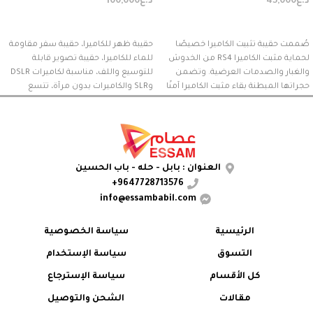
د.ع
45,000
د.ع
100,000
إضافة إلى السلة
إضافة إلى السلة
صُممت حقيبة تثبيت الكاميرا خصيصًا
حقيبة ظهر للكاميرا، حقيبة سفر مقاومة
لحماية مثبت الكاميرا RS4 من الخدوش
للماء للكاميرا، حقيبة تصوير قابلة
والغبار والصدمات العرضية. وتضمن
للتوسيع واللف، مناسبة لكاميرات DSLR
حجراتها المبطنة بقاء مثبت الكاميرا آمنًا
وSLR والكاميرات بدون مرآة، تتسع
أثناء النقل.
لأجهزة كمبيوتر محمولة حتى 15.6 بوصة،
مزودة بغطاء للمطر.
العنوان : بابل - حله - باب الحسين
9647728713576+
info@essambabil.com
الرئيسية
سياسة الخصوصية
التسوق
سياسة الإستخدام
كل الأقسام
سياسة الإسترجاع
مقالات
الشحن والتوصيل