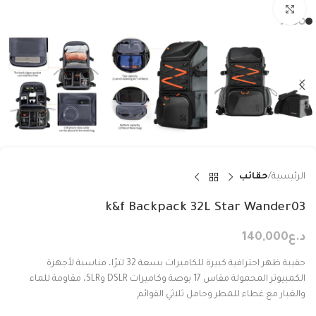
Click to enlarge
الرئيسية
حقائب
k&f Backpack 32L Star Wander03
د.ع
140,000
حقيبة ظهر احترافية كبيرة للكاميرات بسعة 32 لترًا، مناسبة لأجهزة
الكمبيوتر المحمولة مقاس 17 بوصة وكاميرات DSLR وSLR، مقاومة للماء
والغبار مع غطاء للمطر وحامل ثلاثي القوائم