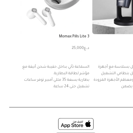
ne Holder
Momax Pills Lite 3
د.ع
25,000
د.ع
10,000
ة
إضافة إلى السلة
إضافة إ
ل بسلاسة مع أجهزة
السماعة تأتي بداخل حقيبة شحن أنيقة مع
ارتفاع قابل
مل بنظامي التشغيل
مؤشر لطاقة البطارية.
Wind وMac، ومعظم الأجهزة المزودة
بطارية بسعة 35 مللي أمبير توفر ساعات
للاستخدام
تشغيل حتى 24 ساعة.
نوع البطارية ليثيوم أمبير.
المفصل الك
تتميز السماعة بمقاومة الماء بتصنيف
كاملة في اخت
IPX4 مناسب للاستخدام في الهواء الطلق
معدنية سمي
أو في الرياضة.
حماية الجه
اتصال مستقر وثابت عبر البلوتوث الإصدار
تحمي هاتفك
اللاسلكي V5.3.
والخدش. ا
مستشعر على جانبي السماعات للتحكم
الأجهزة: ي