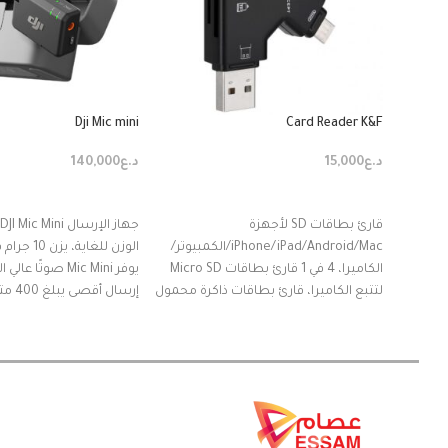
Dji Mic mini
Card Reader K&F
د.ع
15,000
د.ع
140,000
إضافة إلى السلة
إضافة إلى السلة
قارئ بطاقات SD لأجهزة
iPhone/iPad/Android/Mac/الكمبيوتر/
الوزن للغاية، يزن 10 جرام فقط
الكاميرا، 4 في 1 قارئ بطاقات Micro SD
يوفر Mic Mini صوتًا
لتتبع الكاميرا، قارئ بطاقات ذاكرة محمول
إرسال أقصى يبلغ 400 متر
ومحول بطاقة SD متوافق مع بطاقات SD
وMicro SD/T
ساعة
Pocket 3 بدون جهاز استقبال