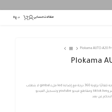
مقالات
حسابي
د.ع
0
Plokama AUTO-A20 P
Plokama A
المنتج حامل هاتف ذكي لتتبع الوجه تلقائيًا بزاوية 360 درجة مع إضاءة led ملء gimbal لا يتطلب
تطبيق حامل متنقل للبث المباشر وtiktok live ومقاطع فيديو youtube وتسجيل الفيديو
التحكم عن بعد