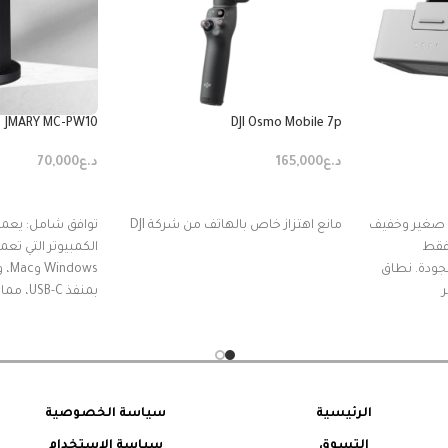
JMARY MC-PW10
DJI Osmo Mobile 7p
د.ع
165,000
د.ع
70,000
إضافة إلى السلة
إضافة إلى السل
جهاز الإرسال DJI Mic Mini صغير وخفيف
مانع اهتزاز خاص بالهاتف من شركة DJI
توافق شامل: يعم
الكمبيوتر التي تع
 عالي الجودة. نطاق
ows
بمنفذ USB-C، مما يضمن
وقت تسجيل أطول - يوفر Mic Mini مع
حقيبة الشحن عمر بطارية يصل إلى 48
يمكن لجهاز الإرسال الاتصال بـ Osmo
Action 5 Pro أو Osmo Action 4 أو Osmo
الرئيسية
سياسة الخصوصية
التسوق
سياسة الإستخدام