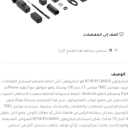
أضف إلى المفضلات
11
شخص يشاهد هذا المنتج الآن!
الوصف
ميكروفون BOYA BY-LM400 هو ميكروفون ثنائي الياقة مصمم لتسجيل المقابلات.
مزود بموصل TRRS مقاس 3.5 مم (1/8 بوصة)، وهو متوافق مع أجهزة iPhone و
iPad ومعظم أجهزة Android. تلتقط كبسولته المكثفة متعددة الاتجاهات الصوت
بالتساوي من جميع جوانب الميكروفون. يتيح هذا التصميم تسجيلًا فعالًا ودون
استخدام اليدين للخطابات والمقابلات والإملاءات وغيرها. يستخدم موصل TRRS
للتوصيل بمدخل سماعة الرأس في هاتفك الذكي أو جهازك اللوحي. ومع كابل بطول
4 أمتار (13 قدمًا)، يمكن استخدام ميكروفون BOYA BY-LM400 للعروض التقديمية
والبودكاست والبث عبر الإنترنت، أو أي موقف يتطلب تسجيل أكثر من شخص.