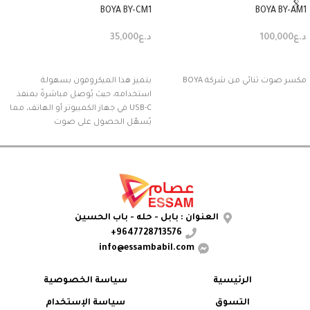
BOYA BY-CM1
BOYA BY-AM1
د.ع
100,000
د.ع
35,000
إضافة إلى السلة
إضافة إلى السلة
مكسر صوت ثنائي من شركة BOYA
يتميز هذا الميكروفون بسهولة
استخدامه، حيث يُوصل مباشرةً بمنفذ
USB-C في جهاز الكمبيوتر أو الهاتف، مما
يُسهّل الحصول على صوت
العنوان : بابل - حله - باب الحسين
9647728713576+
info@essambabil.com
الرئيسية
سياسة الخصوصية
التسوق
سياسة الإستخدام