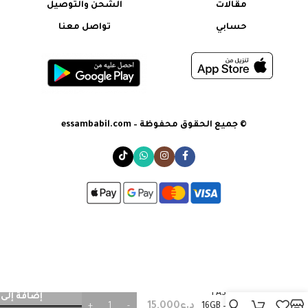
مقالات
الشحن والتوصيل
حسابي
تواصل معنا
© جميع الحقوق محفوظة – essambabil.com
FASTER Card
إضافة إلى 
د.ع
15,000
16GB – 90 mbps