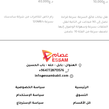
د.ع
40,000
د.ع
10,000
إضافة إلى السلة
إضافة إلى السلة
رام خاص للكامرات من شركة ساندسك
نقل بيانات فائق السرعة: سرعة قراءة
بسرعة 120MB/s
تصل إلى 90 ميجابت في الثانية لنقل
الملفات بسرعة وسهولة الوصول إليها.
تصنيف سرعة من الفئة 10: يضمن
تسجيل وتشغيل فيديو عالي الدقة
بسلاسة تامة دون أي تأخير. توافق واسع:
متوافق مع الكاميرات، وكاميرات الفيديو،
وأجهزة الكمبيوتر المحمولة، وغيرها من
الأجهزة التي تدعم بطاقات SDHC.
تصميم متين: مصمم لتحمل الصدمات
العنوان : بابل - حله - باب الحسين
والماء وتغيرات درجات الحرارة لضمان
9647728713576+
موثوقية تدوم طويلاً.
info@essambabil.com
الرئيسية
سياسة الخصوصية
التسوق
سياسة الإستخدام
كل الأقسام
سياسة الإسترجاع