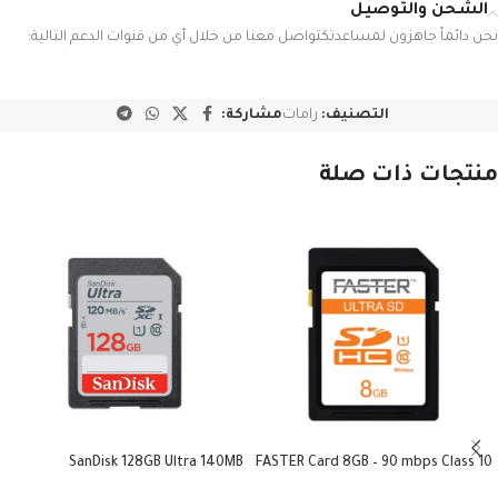
الشحن والتوصيل
نحن دائماً جاهزون لمساعدتكتواصل معنا من خلال أي من قنوات الدعم التالية:
التصنيف:
رامات
مشاركة:
منتجات ذات صلة
SanDisk 128GB Ultra 140MB
FASTER Card 8GB – 90 mbps Class 10
SDHC