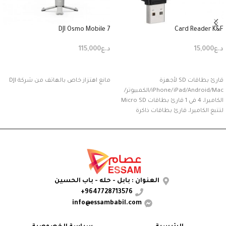
DJI Osmo Mobile 7
Card Reader K&F
د.ع
15,000
د.ع
115,000
إضافة إلى السلة
إضافة إلى السلة
قارئ بطاقات SD لأجهزة
مانع اهتزاز خاص بالهاتف من شركة DJI
iPhone/iPad/Android/Mac/الكمبيوتر/
الكاميرا، 4 في 1 قارئ بطاقات Micro SD
لتتبع الكاميرا، قارئ بطاقات ذاكرة
محمول ومحول بطاقة SD متوافق مع
بطاقات SD وMicro SD/T
العنوان : بابل - حله - باب الحسين
9647728713576+
info@essambabil.com