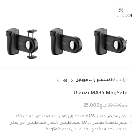
Click to enlarge
الرئيسية
اكسسوارات موبايل
Ulanzi MA35 MagSafe
د.ع
25,000
د.ع
30,000
يحول مقبض كاميرا MA35 هاتفك إلى كاميرا احترافية تكون معك دائمًا
تتميز ملحقات مقبض MA35 المغناطيسي باتصال مغناطيسي آمن يمكن
ربطه بسهولة معًا مع الهواتف التي تدعم MagSafe