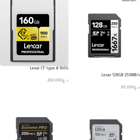
SOLD OUT
Lexar CF type A 160G
Lexar 128GB 250MB/s
د.ع
250,000
د.ع
85,000
إضافة إلى السلة
قراءة المزيد