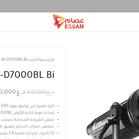
الرئيسية
انارات
o SK-D7000BL Bi
K-D7000BL Bi
د.ع
0,000
د.ع
800,000
انارة مميزة من توليفو بقوة 690 واط
إضاءة قوية ثنائية الألوان (2700K-6500K) بزاوية شعاع واسعة تبلغ 120 درجة
تعمل المروحة المدمجة بصمت 
تتضمن خيارات التحكم تطبيق Linklite أو 2.4G أو DMX
12 تأثيرات إضاءة خاصة FX تضيف الإبداع