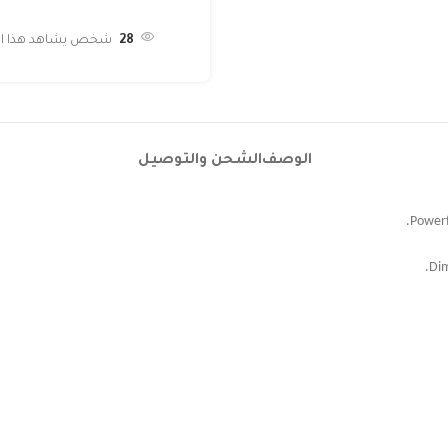
28
شخص يشاهد هذا المن
الوصف
الشحن والتوصيل
P
owerf
Dim