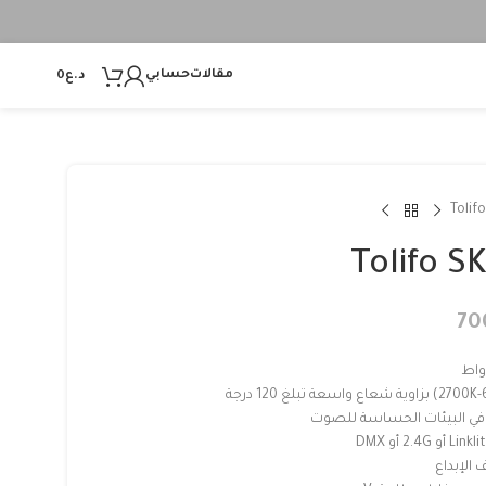
مقالات
حسابي
د.ع
0
Tolif
Tolifo S
70
في البيئات الحساسة للصوت