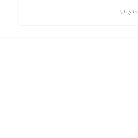
تج الآن!