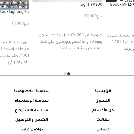
Light YM200
Godox MF12-K
box Lighting Kit
د.ع
20,000
د.ع
75,000
إضافة إلى السلة
قراءة المزيد
ضوء حلقي YM-200 قابل لإعادة الشحن
 مدمجة تكفي لـ
بقوة 20 واط لتصوير ويحتوي على ثلاث
500 ومضة، وإعادة شحن خلال 0.01-1.7
ارتقِ بتجربة التصو
الوانابيض - شمسي - أصفر
رتريه.
اللون احترافي
الرئيسية
سياسة الخصوصية
التسوق
سياسة الإستخدام
كل الأقسام
سياسة الإسترجاع
مقالات
الشحن والتوصيل
حسابي
تواصل معنا