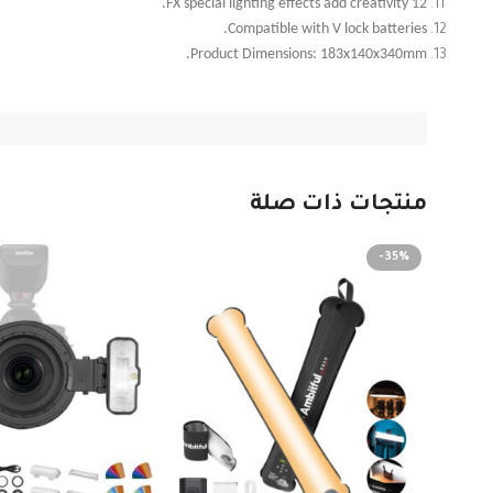
12 FX special lighting effects add creativity.
Compatible with V lock batteries.
Product Dimensions: 183x140x340mm.
منتجات ذات صلة
-35%