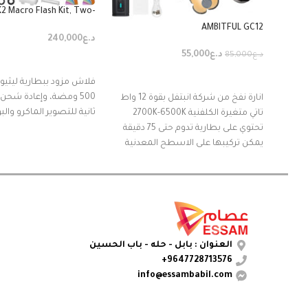
2 Macro Flash Kit, Two-
Light Kit
AMBITFUL GC12
د.ع
240,000
د.ع
55,000
د.ع
85,000
إضافة إلى السلة
إضافة إلى السلة
فلاش مزود ببطارية ليثيوم
انارة نفخ من شركة انبتفل بقوة 12 واط
ثانية للتصوير الماكرو والبو
تاتي متغيرة الكلفنية 2700K-6500K
تحتوي على بطارية تدوم حتى 75 دقيقة
يمكن تركيبها على الاسطح المعدنية
بسهولة
تكون مقاومة للماء
ياتي مع الانارة منفاخ قابل للشحن
العنوان : بابل - حله - باب الحسين
9647728713576+
info@essambabil.com