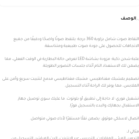
الوصف
التقاط صوت شامل بزاوية 360 درجة: يلتقط صوتًا واضحًا ودقيقًا من جميع
الاتجاهات للحصول على جودة صوت طبيعية ومتناسقة.
علبة شحن ذكية: مزودة بشاشة LED تعرض حالة البطارية في الوقت الفعلي، مما
يضمن لك الاستعداد التام أثناء جلسات التصوير الطويلة.
تصميم بمشبك مغناطيسي: مشبك مغناطيسي مدمج لتثبيت سريع وآمن على
الملابس، مما يوفر لك الراحة أثناء التسجيل.
تشغيل فوري: لا حاجة إلى تطبيق أو بلوتوث. ما عليك سوى توصيل جهاز
الاستقبال بجهازك والبدء بالتسجيل فورًا.
اتصال لاسلكي موثوق: يضمن نقلًا مستقرًا لأداء صوتي متواصل.
مثالي لـ:
التدوين المرئي، المقابلات، التدريس عبر الإنترنت، البث المباشر، التسجيل من