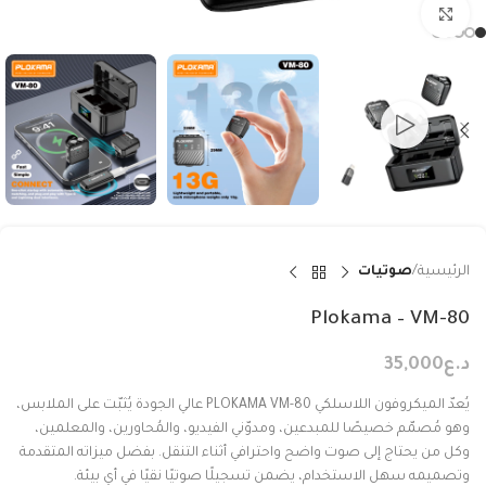
Click to enlarge
الرئيسية
صوتيات
Plokama – VM-80
د.ع
35,000
يُعدّ الميكروفون اللاسلكي PLOKAMA VM-80 عالي الجودة يُثبّت على الملابس،
وهو مُصمّم خصيصًا للمبدعين، ومدوّني الفيديو، والمُحاورين، والمعلمين،
وكل من يحتاج إلى صوت واضح واحترافي أثناء التنقل. بفضل ميزاته المتقدمة
وتصميمه سهل الاستخدام، يضمن تسجيلًا صوتيًا نقيًا في أي بيئة.