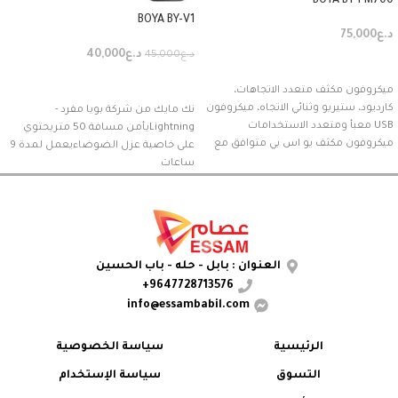
BOYA BY-PM700
BOYA BY-V1
د.ع
75,000
د.ع
40,000
د.ع
45,000
إضافة إلى السلة
إضافة إلى السلة
ميكروفون مكثف متعدد الاتجاهات،
كارديود، ستيريو وثنائي الاتجاه، ميكروفون
نك مايك من شركة بويا مفرد -
USB معبأ ومتعدد الاستخدامات
Lightningيأمن مسافة 50 متريحتوي
ميكروفون مكثف يو اس بي متوافق مع
على خاصية عزل الضوضاءيعمل لمدة 9
ساعات
العنوان : بابل - حله - باب الحسين
9647728713576+
info@essambabil.com
الرئيسية
سياسة الخصوصية
التسوق
سياسة الإستخدام