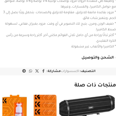
* وظيفة طي متعددة الزوايا مزود بوصلات لولبية 1/4 بوصة و3/8 بوصة، متوافق
مع حوامل الكاميرا، والمسارات، وغيرها.
* مزود بقاعدة مانعة للانزلاق، مقاومة للانزلاق والصدمات. يتحمل وزنًا يصل إلى 3
كجم، ويتميز بثبات فائق.
* خفيف الوزن ومرن، يتيح لك التصوير في أي وقت. مزود بميزان فقاعي، لسهولة
ضبط الكاميرا.
* أكثر ثباتًا وراحة من أي حامل ثلاثي القوائم مكتبي آخر. أكثر راحة وسرعة من رأس
الكرة التقليدي.
* الكاميرا والألعاب غير مشمولة.
الشحن والتوصيل
التصنيف:
اكسسوارات
مشاركة:
منتجات ذات صلة