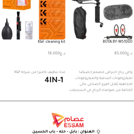
K&F cleaning kit
BOYA BY-WS1000
د.ع
85,000
د.ع
18,000
إضافة إلى السلة
إضافة إلى السلة
واقي رياح احترافي مصمم خصيصًا
عدة تنظيف كاميرا من شركة K&F
لميكروفونات البندقية والميكروفونات
4IN-1
الاتجاهية يُقلل الفرو الصناعي عالي
الكثافة من ضوضاء الرياح في التسجيلات
الخارجية
العنوان : بابل - حله - باب الحسين