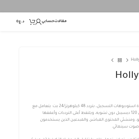
مقالات
حسابي
د.ع
0
Holl
Holly
ميكروفون لاسلكي احترافي بجودة استوديوهات التسجيل، بتردد 48 كيلوهرتز/24 بت: يتعامل مع
الضوضاء المفاجئة التي تصل إلى 120 ديسيبل دون تشويه، ويلتقط أعلى الترددات وأعمقها
يو، ومنشئي المحتوى المباشر، والمبدعين الذين يستخدمون
 صوت سينمائي.