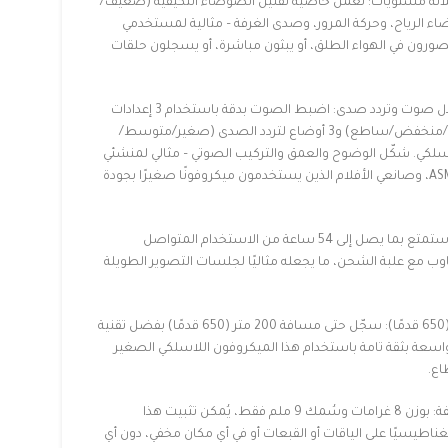
ثلاثة مستويات: تعمل خاصية تقليل الضوضاء التكيفية (ضعيف/
لرياح، وحركة المرور، وصدى الغرفة – مثالية لمستخدمي
صورون في الهواء الطلق، أو يبثون مباشرة، أو يسجلون حلقات
صوت قابل للتخصيص مع معادل صوت وتردد صدى: اضبط الصوت بدقة باستخدام 3 إعدادات
مسبقة لمعادل الصوت (متوازن/منخفض/ساطع) و3 أوضاع لتردد الصدى (صغير/متوسط/
في ميكروفون LARK A1 اللاسلكي. شكّل الوضوح والعمق والتركيب الصوتي – مثالي لمنشئي
البودكاست، ومنشئي محتوى ASMR، وصانعي الأفلام الذين يستخدمون ميكروفونًا صغيرًا بجودة
عمر بطارية يصل إلى 54 ساعة: استمتع بما يصل إلى 54 ساعة من الاستخدام المتواصل
اوب مع علبة الشحن، ما يجعله مثاليًا لجلسات التصوير الطويلة
مدى لاسلكي يصل إلى 200 متر (650 قدمًا): سجّل حتى مسافة 200 متر (650 قدمًا) بفضل تقنية
اسعة بثقة تامة باستخدام هذا الميكروفون اللاسلكي الصغير
اع.
ميكروفون مغناطيسي فائق الخفة: بوزن 8 غرامات وسُمك 9 ملم فقط، يُمكن تثبيت هذا
اطيسيًا على الياقات أو القبعات أو في أي مكان مخفي، دون أي