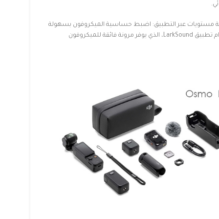
ي.
 مستويات عبر التطبيق: اضبط حساسية الميكروفون بسهولة
من الهمس إلى الصراخ باستخدام تطبيق LarkSound، الذي يوفر مرونة فائقة للميكروفون