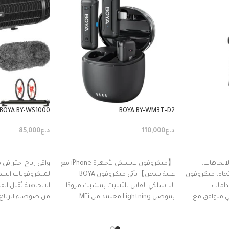
BOYA BY-WS1000
BOYA BY-WM3T-D2
د.ع
110,000
د.ع
85,000
إضافة إلى السلة
إضافة إلى السل
اتجاهات،
【ميكروفون لاسلكي لأجهزة iPhone مع
واقي رياح احتراف
اتجاه، ميكروفون
علبة شحن】يأتي ميكروفون BOYA
لميكروفونات البند
خدامات
اللاسلكي القابل للتثبيت بمشبك مزودًا
الاتجاهية يُقلل الف
 متوافق مع
بموصل Lightning معتمد من MFi،
من ضوضاء الرياح 
وجهازي