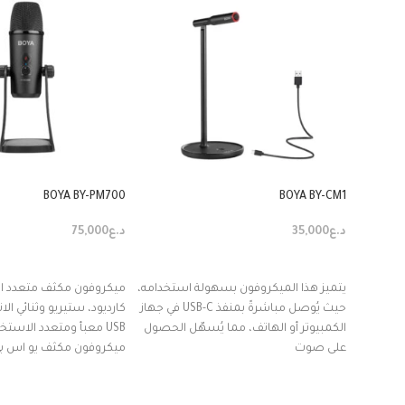
BOYA BY-PM700
BOYA BY-CM1
د.ع
35,000
د.ع
75,000
إضافة إلى السلة
إضافة إلى السلة
يتميز هذا الميكروفون بسهولة استخدامه،
ميكروفون مكثف متعدد ال
حيث يُوصل مباشرةً بمنفذ USB-C في جهاز
كارديود، ستيريو وثنائي ال
الكمبيوتر أو الهاتف، مما يُسهّل الحصول
USB معبأ ومتعدد الاست
على صوت
ميكروفون مكثف يو اس بي