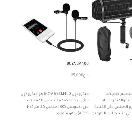
BOYA MM1
BOYA LM400
د.ع
25,000
د.ع
30,000
ة
إضافة إلى السلة
إضافة إ
ي مصمم خصيصًا
ميكروفون BOYA BY-LM400 هو ميكروفون
توافق شام
قية والميكروفونات
ثنائي الياقة مصمم لتسجيل المقابلات.
رو الصناعي عالي الكثافة
مزود بموصل TRRS مقاس 3.5 مم (1/8
الفيديو و
في التسجيلات الخارجية
بوصة)، وهو متوافق
اللوحية وأج
يُستخدم ك