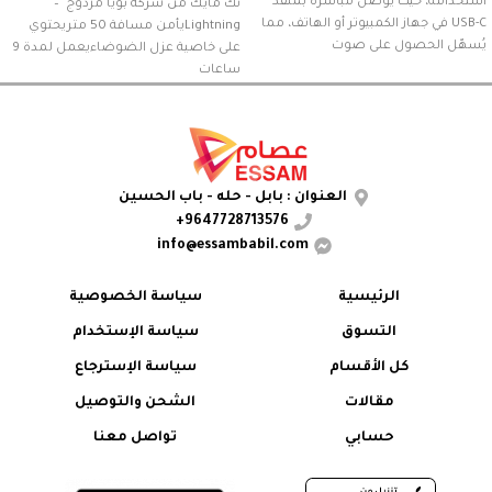
استخدامه، حيث يُوصل مباشرةً بمنفذ
نك مايك من شركة بويا مزدوج –
USB-C في جهاز الكمبيوتر أو الهاتف، مما
Lightningيأمن مسافة 50 متريحتوي
يُسهّل الحصول على صوت
على خاصية عزل الضوضاءيعمل لمدة 9
ساعات
العنوان : بابل - حله - باب الحسين
9647728713576+
info@essambabil.com
الرئيسية
سياسة الخصوصية
التسوق
سياسة الإستخدام
كل الأقسام
سياسة الإسترجاع
مقالات
الشحن والتوصيل
حسابي
تواصل معنا