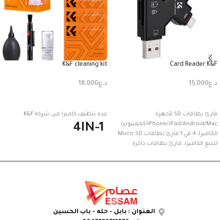
K&F cleaning kit
Card Reader K&F
د.ع
15,000
د.ع
18,000
إضافة إلى السلة
إضافة إلى السلة
قارئ بطاقات SD لأجهزة
عدة تنظيف كاميرا من شركة K&F
iPhone/iPad/Android/Mac/الكمبيوتر/
4IN-1
الكاميرا، 4 في 1 قارئ بطاقات Micro SD
لتتبع الكاميرا، قارئ بطاقات ذاكرة
محمول ومحول بطاقة SD متوافق مع
بطاقات SD وMicro SD/T
العنوان : بابل - حله - باب الحسين