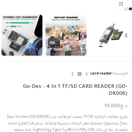
Click to enlarge
الرئيسية
card reader
Go-Des – 4 In 1 TF/SD CARD READER (GD-
DK006)
د.ع
10,000
قارئ بطاقات الذاكرة TF/SD متعدد الوظائف من Go-Des (GD-DK006) جهازٌ
عمليٌّ ومحمولٌ مصممٌ لنقل البيانات بسرعة وكفاءة. يدعم هذا القارئ منافذ
متعددة، بما في ذلك USB وMicro-USB وType-C وLightning، مما يجعله