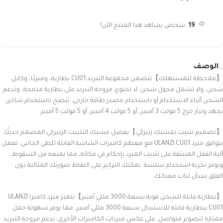
19
شخص يشاهد هذا المنتج الآن!
الوصف
【ملاحظة للمستهلك】تتضمن مجموعة التبريد CU01 بطارية، ومبردًا، وكابل
شحن، ولا تشمل محول شحن. لا تحتوي مروحة التبريد على بطارية مدمجة، وتدعم
الشحن أثناء الاستخدام أو باستخدام مصدر طاقة خارجي. يُنصح باستخدام شاحن
بجهد وتيار خرج 5 فولت 3 أمبير، أو 5 فولت 4 أمبير، أو 5 فولت 5 أمبير.
【تصميم تثبيت بمشبك زنبركي】بفضل مشبك التثبيت الزنبركي المصمم حديثًا،
يتوافق مبرد ULANZI CU01 مع معظم كاميرات الشاشة القابلة للطي الجانبي. تعمل
آلية القفل المنبثقة على تثبيت المبرد بإحكام في مكانه، مما يمنعه من السقوط،
ويوفر تجربة استخدام سلسة. يمكنك التركيز على التقاط صورتك المثالية دون
القلق بشأن ثبات معداتك.
【بطارية قابلة للشحن قوية بسعة 3000 مللي أمبير】يتميز مبرد كاميرا ULANZI
CU01 ببطارية قابلة للاستبدال بسعة 3000 مللي أمبير، مما يوفر سهولة حمل
ممتازة لتصوير متواصل. على عكس مبردات الكاميرات الأخرى، يدعم مروحة التبريد