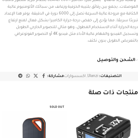
【تقنية تبريد فائقة】 يتميز مبرد الكاميرا ULANZI CU01 بنظام تبريد متطور لأشباه
الموصلات، يجمع بين رقائق بلتييه الخزفية وزعانف من سبائك الألومنيوم عالية
الكثافة مع مروحة عالية السرعة تصل إلى 6000 دورة في الدقيقة. يوفر هذا الإعداد
تبريدًا سريعًا، مما يؤدي إلى خفض درجة حرارة الكاميرا بشكل فعال لمنع ارتفاع
درجة الحرارة أثناء الاستخدام المطول، وهو مثالي للتصوير الخارجي الطويل
وتسجيل الفيديو والمهام عالية الأداء مثل فيديو 4K أو التصوير الفوتوغرافي
بالتعريض الطويل بدون تكثف.
الشحن والتوصيل
التصنيفات:
Ulanzi
,
اكسسوارات
مشاركة:
منتجات ذات صلة
SOLD OUT