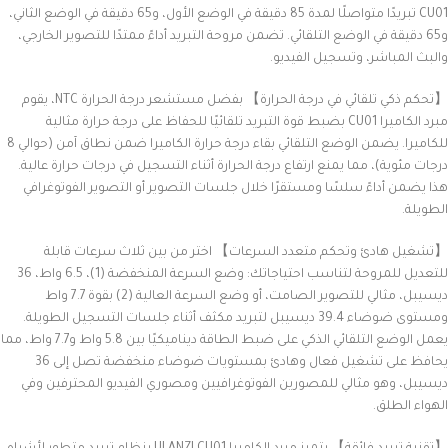
CU01 تبريدًا متواصلًا لمدة 85 دقيقة في الوضع الأول، و65 دقيقة في الوضع الثاني،
و65 دقيقة في الوضع التلقائي. تضمن مروحة التبريد أداءً ممتدًا للتصوير الخارجي،
والبث المباشر، وتسجيل الفيديو.
【تحكم ذكي تلقائي في درجة الحرارة】 بفضل مستشعر درجة الحرارة NTC، يقوم
مبرد الكاميرا CU01 بضبط قوة التبريد تلقائيًا للحفاظ على درجة حرارة مثالية
للكاميرا. يضمن الوضع التلقائي بقاء درجة حرارة الكاميرا ضمن نطاق آمن (حوالي 8
درجات مئوية)، مما يمنع ارتفاع درجة الحرارة أثناء التسجيل في درجات حرارة عالية.
هذا يضمن أداءً سلسًا ومستقرًا خلال جلسات التصوير أو التصوير الفوتوغرافي
الطويلة.
【تشغيل هادئ وتحكم متعدد السرعات】 اختر من بين ثلاث سرعات قابلة
للتعديل للمروحة لتناسب احتياجاتك: وضع السرعة المنخفضة (1)، 6.5 واط، 36
ديسيبل، مثالي للتصوير الصامت، أو وضع السرعة العالية (2) بقوة 7.7 واط
ومستوى ضوضاء 39.4 ديسيبل لتبريد مكثف أثناء جلسات التسجيل الطويلة.
يعمل الوضع التلقائي الذكي على ضبط الطاقة ديناميكيًا بين 5.8 واط و7.7 واط، مما
يحافظ على تشغيل فعال وهادئ بمستويات ضوضاء منخفضة تصل إلى 36
ديسيبل، وهو مثالي للمصورين الفوتوغرافيين ومصوري الفيديو المحترفين وفي
الهواء الطلق.