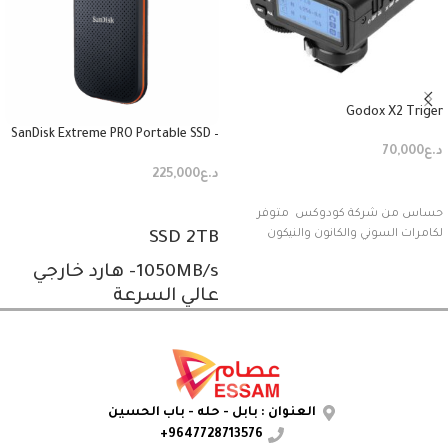
Godox X2 Triger
SanDisk Extreme PRO Portable SSD –
د.ع
70,000
2TB
د.ع
225,000
إضافة إلى السلة
قراءة المزيد
حساس من شركة كودوكس متوفر
لكامرات السوني والكانون والنيكون
SSD 2TB
1050MB/s- هارد خارجي
عالي السرعة
العنوان : بابل - حله - باب الحسين
9647728713576+