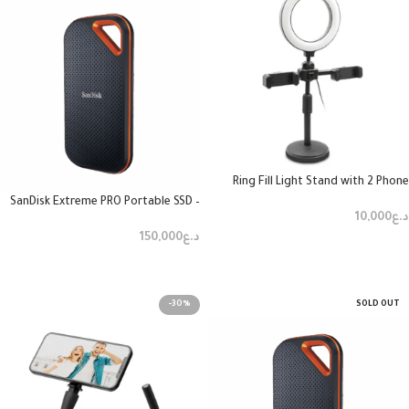
Ring Fill Light Stand with 2 Phone
SanDisk Extreme PRO Portable SSD –
د.ع
10,000
1TB
د.ع
150,000
إضافة إلى السلة
قراءة المزيد
-30%
SOLD OUT