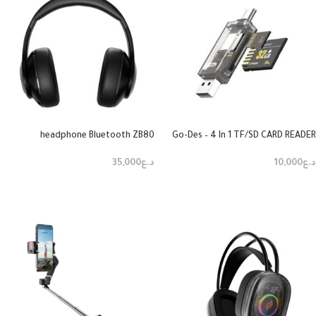
headphone Bluetooth ZB80
Go-Des – 4 In 1 TF/SD CARD READER
(GD-DK006)
د.ع
35,000
د.ع
10,000
إضافة إلى السلة
إضافة إلى السلة