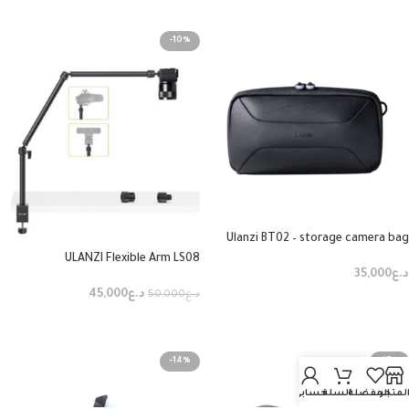
إضافة إلى السلة
-10%
Ulanzi BT02 – storage camera bag
ULANZI Flexible Arm LS08
د.ع
35,000
د.ع
45,000
د.ع
50,000
إضافة إلى السلة
إضافة إلى السلة
-14%
-17%
لمتجر
المفضلة
السلة
حسابي