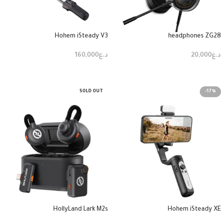
Hohem iSteady V3
headphones ZG28
د.ع
20,000
د.ع
160,000
إضافة إلى السلة
إضافة إلى السلة
SOLD OUT
-17%
HollyLand Lark M2s
Hohem iSteady XE