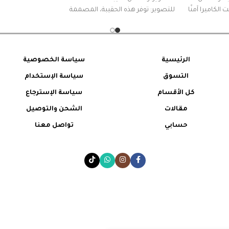
الكاميرا آمنًا
للتصوير: توفر هذه الحقيبة، المصممة
خصيصًا للتصوير، حماية كافية للكاميرا،
مما يضمن سلامتها وأمانها أثناء النقل أو
التخزين.دعم التوزيع: يدعم هذا المنتج
التوزيع، مما يتيح الفرصة للموزعين
الرئيسية
سياسة الخصوصية
لتوسيع نطاق منتجاتهم والوصول إلى
التسوق
سياسة الإستخدام
قاعدة عملاء أوسع.
كل الأقسام
سياسة الإسترجاع
مقالات
الشحن والتوصيل
حسابي
تواصل معنا