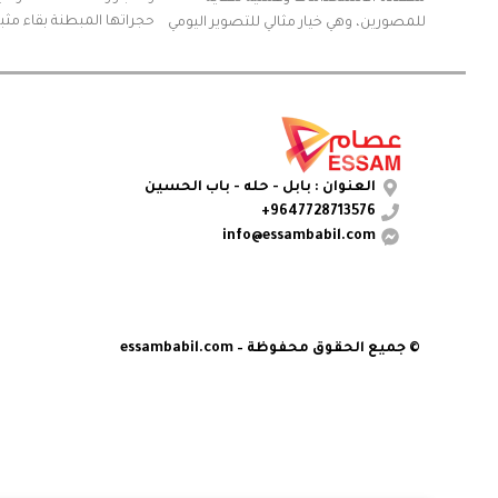
حجراتها المبطنة بقاء مثبت 
للمصورين، وهي خيار مثالي للتصوير اليومي
أثناء النقل.
والسفر والتنزه وحتى للاستخدام في
اليوميةتتيح الجيوب المبطنة والتنظيم
الجيد للحقيبة نقل الكاميرات والعدسات
وأجهزة الكمبيوتر المحمولة وغيرها من
الملحقات بأمان.
العنوان : بابل - حله - باب الحسين
9647728713576+
info@essambabil.com
© جميع الحقوق محفوظة – essambabil.com