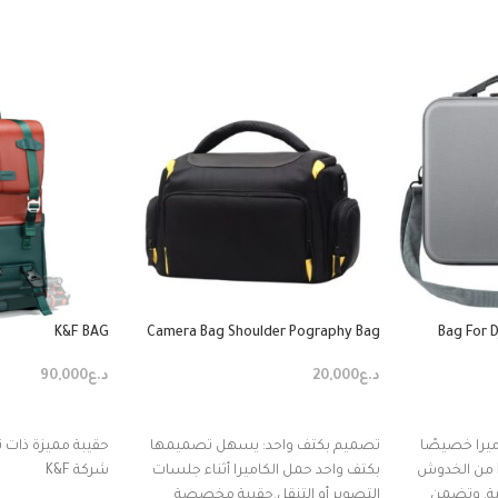
K&F BAG
Camera Bag Shoulder Pography Bag
Bag For D
د.ع
20,000
د.ع
90,000
إضافة إلى السلة
إضافة إلى السل
ميرا خصيصًا
تصميم بكتف واحد: يسهل تصميمها
حقيبة مميزة ذات 
لحماية مثبت الكاميرا RS4 من الخدوش
بكتف واحد حمل الكاميرا أثناء جلسات
شركة K&F
ية. وتضمن
التصوير أو التنقل.حقيبة مخصصة