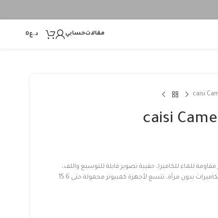
مقالات
حسابي
د.ع
0
caisi Ca
caisi Cam
مقاومة للماء للكاميرا، حقيبة تصوير قابلة للتوسيع واللف،
مناسبة لكاميرات DSLR وSLR والكاميرات بدون مرآة، تتسع لأجهزة كمبيوتر محمولة حتى 15.6