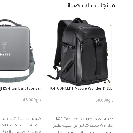
منتجات ذات صلة
JI RS 4 Gimbal Stabilizer
(K-F CONCEPT Nature Wander 11 25L
photographer backpack black(KF31.132
د.ع
45,000
د.ع
150,000
إضافة إلى السلة
إضافة إلى السلة
صُممت حقيبة تثبيت الكا
حقيبة الظهر K&F Concept Nature
Wander سعة 25 لترًا هي حقيبة ظهر
والغبار والصدمات العرض
متعددة الاستخدامات وعملية للغاية