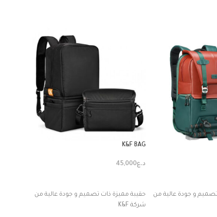
K&F BAG
5x29x25cm
د.ع
45,000
د.ع
75,000
ة
إضافة إلى السلة
إضافة إ
تصميم و جودة عالية من
حقيبة مميزة ذات تصميم و جودة عالية من
جيب رئيسي
شركة K&F
داخلي بسح
الملحقات 