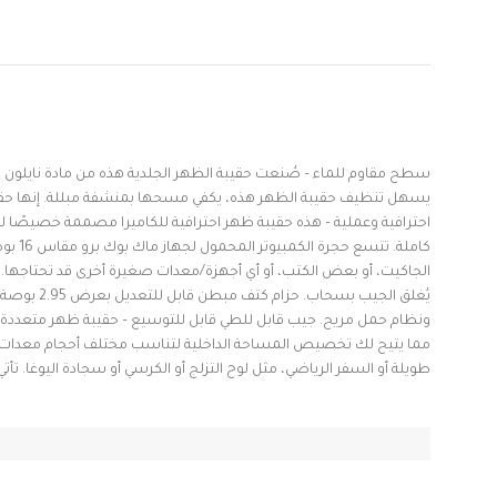
سطح مقاوم للماء – صُنعت حقيبة الظهر الجلدية هذه من مادة نايلون TPU عالية الجودة طاردة للماء، وهي مقاومة للماء، ناعمة، ملساء، متينة، ومقاومة للخدش.
يسهل تنظيف حقيبة الظهر هذه، يكفي مسحها بمنشفة مبللة. إنها حقيبة
احترافية وعملية – هذه حقيبة ظهر احترافية للكاميرا مصممة خصيصًا لل
كاملة. تتسع حجرة الكمبيوتر المحمول لجهاز ماك بوك برو مقاس 16 بوصة (يُنصح باختيار المقاس الكبير: 26 × 36 × 1.5 بوصة).
الجاكيت، أو بعض الكتب، أو أي أجهزة/معدات صغيرة أخرى قد تحتاجها.
يُغلق الجيب بسحاب.
حزام كتف مبطن قابل للتعديل بعرض 2.95 بوصة، وظهر مبطن ومريح يسمح بمرور الهواء،
ونظام حمل مريح.
جيب قابل للطي قابل للتوسيع – حقيبة ظهر متعددة الوظائف – تحتوي هذه
مما يتيح لك تخصيص المساحة الداخلية لتناسب مختلف أحجام معدات ال
طويلة أو السفر الرياضي، مثل لوح التزلج أو الكرسي أو سجادة اليوغا.
تأتي