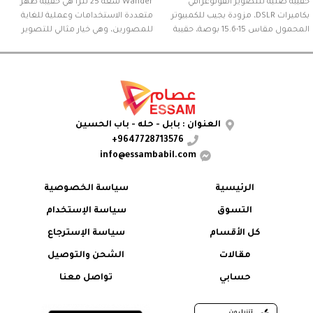
حقيبة صلبة للتصوير الفوتوغرافي
Wander سعة 25 لترًا هي حقيبة ظهر
بكاميرات DSLR، مزودة بجيب للكمبيوتر
متعددة الاستخدامات وعملية للغاية
المحمول مقاس 15-15.6 بوصة، حقيبة
للمصورين، وهي خيار مثالي للتصوير
مقاومة للماء للكاميرا متوافقة مع
اليومي والسفر والتنزه وحتى للاستخدام
Canon/Nikon/Sony/DJI Mavic - حقيبة
في اليوميةتتيح الجيوب المبطنة
ظهر Nature Wander 10 سعة 22 لترًا
والتنظيم الجيد للحقيبة نقل الكاميرات
والعدسات وأجهزة الكمبيوتر المحمولة
وغيرها من الملحقات بأمان.
العنوان : بابل - حله - باب الحسين
9647728713576+
info@essambabil.com
الرئيسية
سياسة الخصوصية
التسوق
سياسة الإستخدام
كل الأقسام
سياسة الإسترجاع
مقالات
الشحن والتوصيل
حسابي
تواصل معنا