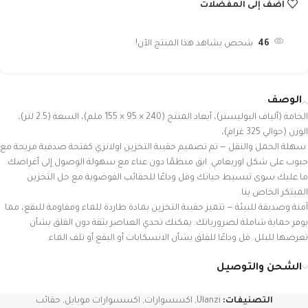
أضف إلى المفضلات
46
شخص يشاهد هذا المنتج الآن!
الوصف
الخامة (ألياف البوليستر)، أبعاد المنتج (240 × 95 × 155 ملم)، السعة (2.5 لتر)،
الوزن (حوالي 325 غرام)،
سهلة الحمل والنقل — تم تصميم حقيبة التخزين اولانزي كفتحة صدفية مريحة مع
جيوب على شكل اوريغامي. ابق منظمًا دون عناء مع سهولة الوصول إلى أغراضك.
ما عليك سوى تبسيط حياتك وقل وداعًا للحقائب الفوضوية مع حل التخزين
المبتكر الخاص بنا.
آمنة وصديقة للبيئة — تتميز حقيبة التخزين بمادة طاردة للماء ومقاومة للبقع، مما
يوفر حماية شاملة لضرورياتك. يمكنك تحدي العناصر بثقة دون القلق بشأن
تعرضها للبلل. قل وداعًا للقلق بشأن الانسكابات أو البقع أو تلف الماء.
الشحن والتوصيل
التصنيفات:
Ulanzi
,
اكسسوارات
,
اكسسوارات موبايل
,
حقائب