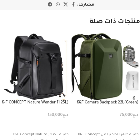
مشاركة:
منتجات ذات صلة
(K-F CONCEPT Nature Wander 11 25L
(Green)K&F Camera Backpack 22L
photographer backpack
Nature Wander
black(KF31.132
د.ع
75,000
د.ع
150,000
إضافة إلى السلة
إضافة إلى السلة
حقيبة ظهر للكاميرا من K&F Concept،
حقيبة الظهر K&F Concept Nature