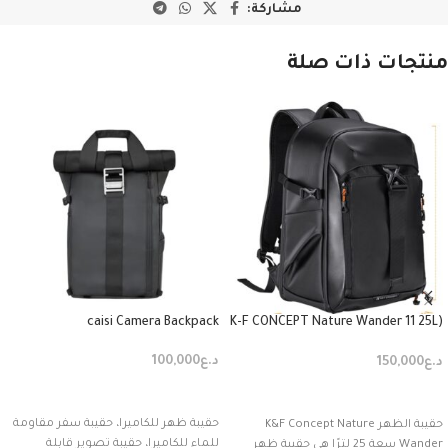
مشاركة:
منتجات ذات صلة
caisi Camera Backpack
(K-F CONCEPT Nature Wander 11 25L
photographer backpack
black(KF31.132
د.ع
100,000
د.ع
150,000
إضافة إلى السلة
إضافة إلى السلة
حقيبة ظهر للكاميرا، حقيبة سفر مقاومة
حقيبة الظهر K&F Concept Nature
للماء للكاميرا، حقيبة تصوير قابلة
Wander سعة 25 لترًا هي حقيبة ظهر