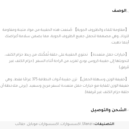
الوصف
【مقاومة للماء والظروف الجوية】 صُنعت هذه الحقيبة من مواد متينة ومقاومة
للرذاذ، وهي مصممة لتحمل جميع الظروف الجوية، مما يضمن سلامة أغراضك
أينما ذهبت.
【خيارات حمل متعددة】 تحتوي الحقيبة على حلقة تُمكّنك من ربط حزام الكتف،
لتحويلها إلى حقيبة كروس بودي لمزيد من الراحة أثناء السفر. (حزام الكتف غير
مُرفق)
【خفيفة الوزن وسهلة الحمل】 تزن حقيبة أدوات النظافة 375 غرامًا فقط، وهي
خفيفة الوزن للغاية مع خيارات حمل متعددة لسفر مريح وسعيد. (يرجى ملاحظة أن
حلقة حزام الكتف غير مُرفقة).
الشحن والتوصيل
التصنيفات:
Ulanzi
,
اكسسوارات
,
اكسسوارات موبايل
,
حقائب