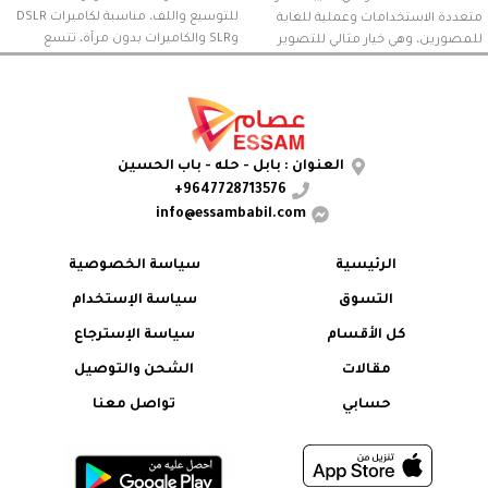
للتوسيع واللف، مناسبة لكاميرات DSLR
متعددة الاستخدامات وعملية للغاية
وSLR والكاميرات بدون مرآة، تتسع
للمصورين، وهي خيار مثالي للتصوير
لأجهزة كمبيوتر محمولة حتى 15.6 بوصة،
اليومي والسفر والتنزه وحتى للاستخدام
مزودة بغطاء للمطر.
في اليوميةتتيح الجيوب المبطنة
والتنظيم الجيد للحقيبة نقل الكاميرات
والعدسات وأجهزة الكمبيوتر المحمولة
وغيرها من الملحقات بأمان.
العنوان : بابل - حله - باب الحسين
9647728713576+
info@essambabil.com
الرئيسية
سياسة الخصوصية
التسوق
سياسة الإستخدام
كل الأقسام
سياسة الإسترجاع
مقالات
الشحن والتوصيل
حسابي
تواصل معنا