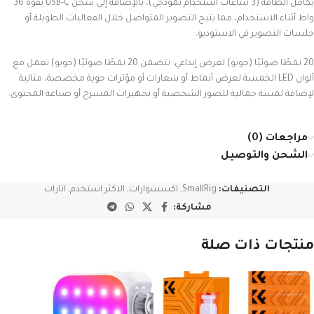
بكامل الطاقة (3 ساعات استخدام نموذجي)، بالإضافة إلى شحن USB-C بقوة 36
واط أثناء الاستخدام، مما يتيح التصوير المتواصل خلال الفعاليات الطويلة أو
جلسات التصوير في الاستوديو.
20 نمطًا ضوئيًا (جوبو) لعرض إبداعي: ​​تتضمن 20 نمطًا ضوئيًا (جوبو) تعمل مع
ألوان LED الخمسة لعرض أنماط أو شعارات أو مؤثرات جوية مخصصة، مثالية
لإضافة لمسة جمالية للصور الشخصية أو تجهيزات المسرح أو صناعة المحتوى.
مراجعات (0)
الشحن والتوصيل
التصنيفات:
SmallRig
,
اكسسوارات
,
الاكثر استخدم
,
انارات
مشاركة:
منتجات ذات صلة