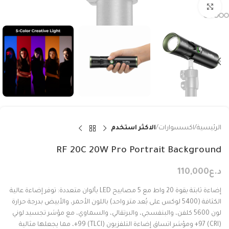
Click to enlarge
الرئيسية
اكسسوارات
الاكثر استخدم
RF 20C 20W Pro Portrait Background
د.ع
110,000
إضاءة ثابتة بقوة 20 واط مع 5 مصابيح LED بألوان متعددة: توفر إضاءة عالية
الكثافة (5400 لوكس على بُعد متر واحد) باللون الأحمر، والأبيض بدرجة حرارة
لون 5600 كلفن، والبنفسجي، والبرتقالي، والسماوي، مع مؤشر تجسيد لوني
(CRI) 97+ ومؤشر اتساق إضاءة التلفزيون (TLCI) 99+، مما يجعلها مثالية