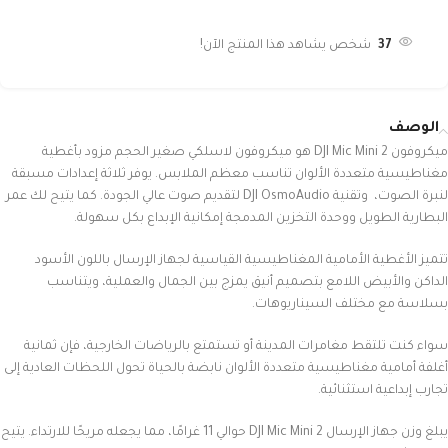
37
شخص يشاهد هذا المنتج الآن!
الوصف
ميكروفون DJI Mic Mini 2 هو ميكروفون لاسلكي صغير الحجم مزود بأغطية
مغناطيسية متعددة الألوان تناسب معظم الملابس. يوفر ثلاثة إعدادات مسبقة
لنبرة الصوت، وتقنية DJI OsmoAudio لتقديم صوت عالي الجودة. كما يتيح لك عمر
البطارية الطويل ووحدة التخزين المدمجة إمكانية الإبداع بكل سهولة.
تتميز الأغطية الأمامية المغناطيسية القياسية لجهاز الإرسال باللون الأسود
الداكن والأبيض اللامع بتصميم أنيق يمزج بين الجمال والعملية، ويتناسب
بسلاسة مع مختلف السيناريوهات.
سواء كنت تلتقط مغامرات المدينة أو تستمتع بالرياضات الخارجية، فإن ثمانية
أغلفة أمامية مغناطيسية متعددة الألوان نابضة بالحياة تحول اللحظات العادية إلى
تجارب إبداعية استثنائية.
يبلغ وزن جهاز الإرسال DJI Mic Mini 2 حوالي 11 غرامًا، مما يجعله مريحًا للارتداء. يتيح