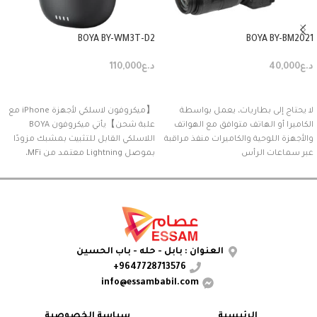
BOYA BY-WM3T-D2
BOYA BY-BM2021
د.ع
40,000
د.ع
110,000
إضافة إلى السلة
إضافة إلى السلة
لا يحتاج إلى بطاريات، يعمل بواسطة
【ميكروفون لاسلكي لأجهزة iPhone مع
الكاميرا أو الهاتف متوافق مع الهواتف
علبة شحن】يأتي ميكروفون BOYA
والأجهزة اللوحية والكاميرات منفذ مراقبة
اللاسلكي القابل للتثبيت بمشبك مزودًا
عبر سماعات الرأس
بموصل Lightning معتمد من MFi،
وجهازي
العنوان : بابل - حله - باب الحسين
9647728713576+
info@essambabil.com
الرئيسية
سياسة الخصوصية